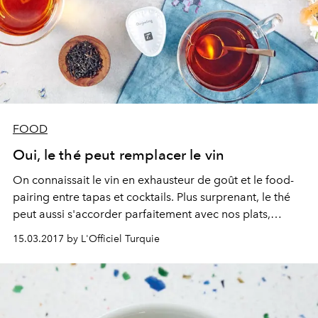
FOOD
Oui, le thé peut remplacer le vin
On connaissait le vin en exhausteur de goût et le food-
pairing entre tapas et cocktails. Plus surprenant, le thé
peut aussi s'accorder parfaitement avec nos plats,
offrant une alternative detox au verre de rouge. Les
15.03.2017 by L'Officiel Turquie
équipes d'experts de la machine Spécial T de Nestlé
nous ont soufflé trois recettes pour maîtriser l'accord
mets-thés.