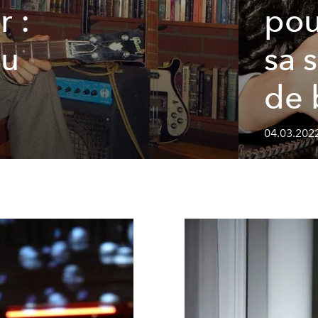
r :
pou
au
sa 
de 
04.03.202