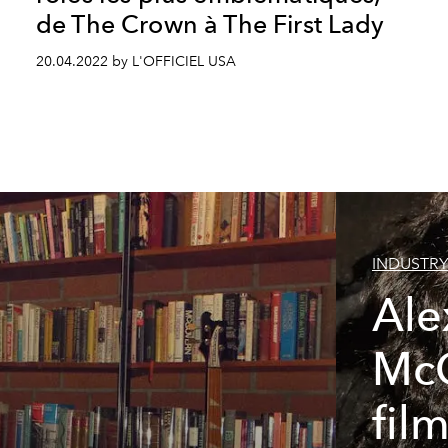
de The Crown à The First Lady
20.04.2022 by L'OFFICIEL USA
INDUSTRY
Ale
McQ
fil