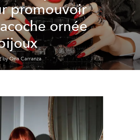
r promouvoir
sacoche ornée
bijoux
2 by Ona Carranza