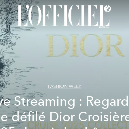
FASHION WEEK
ve Streaming : Regar
le défilé Dior Croisièr