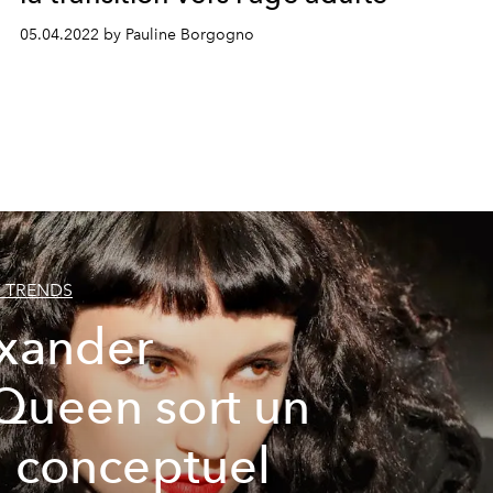
05.04.2022 by Pauline Borgogno
 TRENDS
xander
ueen sort un
m conceptuel