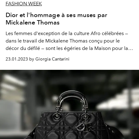
FASHION WEEK
Dior et l'hommage à ses muses par
Mickalene Thomas
Les femmes d'exception de la culture Afro célébrées —
dans le travail de Mickalene Thomas conçu pour le
décor du défilé — sont les égéries de la Maison pour la
collection Dior Couture Printemps Été 2023, dont les
23.01.2023 by Giorgia Cantarini
vêtements deviennent affirmation de soi. Parmi le
parterre d'invités d'exception : Bianca Jagger, Carla
Bruni, Deva Cassel et les incontournables Catherine
Denevue et Isabelle Adjani.