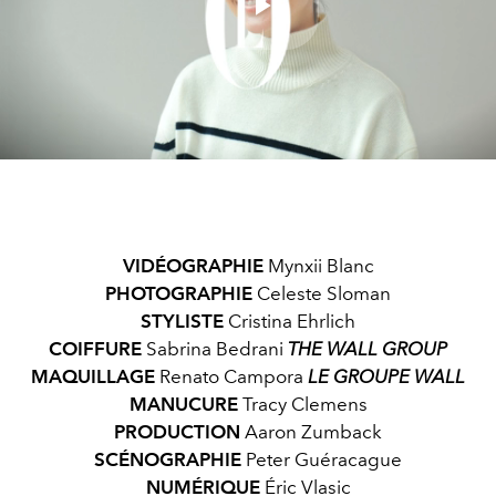
Play
Video
VIDÉOGRAPHIE
Mynxii Blanc
PHOTOGRAPHIE
Celeste Sloman
STYLISTE
Cristina Ehrlich
COIFFURE
Sabrina Bedrani
THE WALL GROUP
MAQUILLAGE
Renato Campora
LE GROUPE WALL
MANUCURE
Tracy Clemens
PRODUCTION
Aaron Zumback
SCÉNOGRAPHIE
Peter Guéracague
NUMÉRIQUE
Éric Vlasic