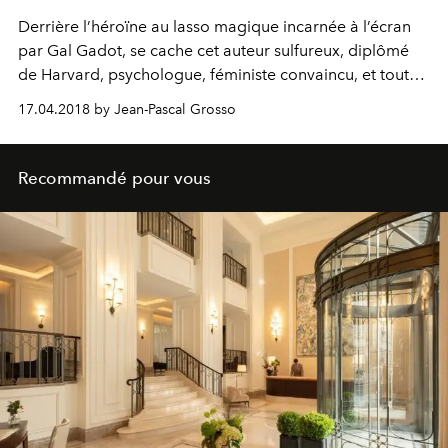
Derrière l’héroïne au lasso magique incarnée à l’écran
par Gal Gadot, se cache cet auteur sulfureux, diplômé
de Harvard, psychologue, féministe convaincu, et tout
autant amateur de bondage que bigame avéré. Le film
17.04.2018 by Jean-Pascal Grosso
“My Wonder Women”, d’Angela Robinson, revient sur sa
trajectoire singulière.
Recommandé pour vous