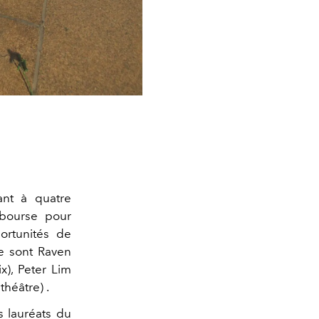
ant à quatre
bourse pour
ortunités de
ée sont
Raven
x), Peter Lim
théâtre) .
es lauréats du