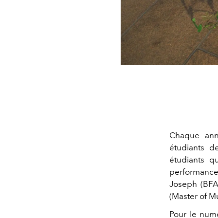
Chaque an
étudiants d
étudiants q
performance
Joseph (BFA 
(Master of Mu
Pour le nu