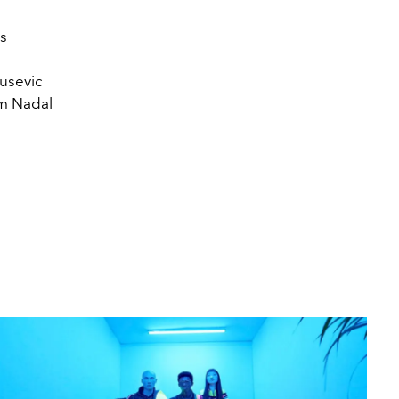
s
jusevic
om Nadal