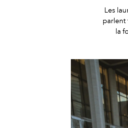
Les la
parlent
la f