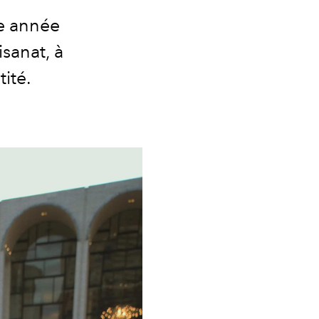
e année
sanat, à
tité.