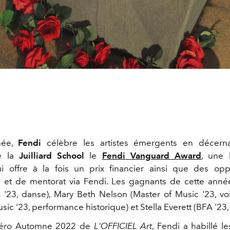
née,
Fendi
célèbre les artistes émergents en décern
e
la
Juilliard School
le
Fendi Vanguard Award
, une 
ui offre à la fois un prix financier ainsi que des opp
 et de mentorat via Fendi. Les gagnants de cette ann
'23, danse), Mary Beth Nelson (Master of Music '23, voi
sic '23, performance historique) et Stella Everett (BFA '23, 
méro Automne 2022 de
L'OFFICIEL Art
, Fendi a habillé l