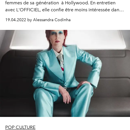
femmes de sa génération
à Hollywood
. En entretien
avec L'OFFICIEL, elle confie être moins intéressée
dans
ses
conquêtes de "
rôles de héros", nous parle théâtre et
19.04.2022 by Alessandra Codinha
révèle ses oeuvres d'art favorites
.
POP CULTURE