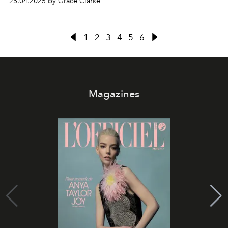
25.04.2025 by Grace Clarke
1
2
3
4
5
6
Magazines