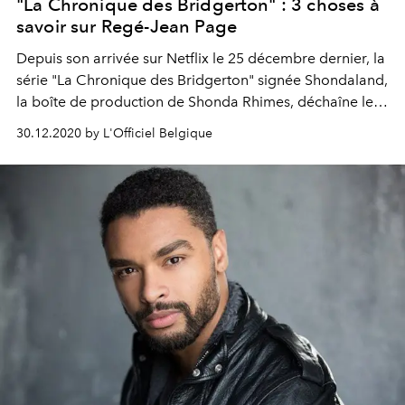
"La Chronique des Bridgerton" : 3 choses à
savoir sur Regé-Jean Page
Depuis son arrivée sur Netflix le 25 décembre dernier, la
série "La Chronique des Bridgerton" signée Shondaland,
la boîte de production de Shonda Rhimes, déchaîne les
passions. L’une des raisons ? La présence au casting de
30.12.2020 by L'Officiel Belgique
l’acteur Regé-Jean Page, qui incarne Simon Basset, le
mystérieux Duc de Hastings. Voici 3 choses à savoir sur
le comédien.