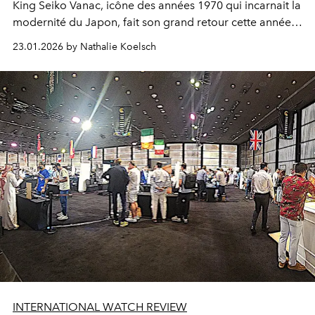
King Seiko Vanac, icône des années 1970 qui incarnait la
modernité du Japon, fait son grand retour cette année.
La Vanac 2025, c’est un nouveau mouvement et une
23.01.2026 by Nathalie Koelsch
esthétique sportive que nous décrypte son designer,
Takuya Matsumoto.
INTERNATIONAL WATCH REVIEW