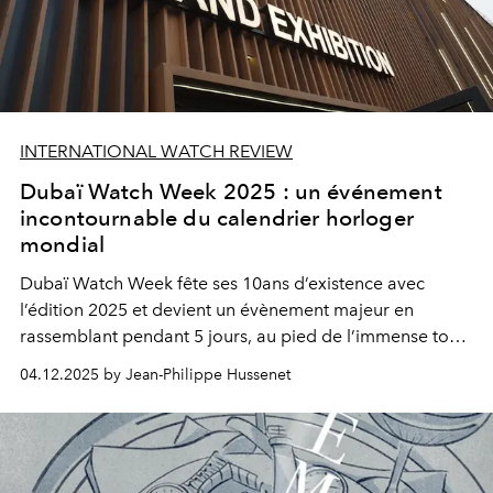
INTERNATIONAL WATCH REVIEW
Dubaï Watch Week 2025 : un événement
incontournable du calendrier horloger
mondial
Dubaï Watch Week fête ses 10ans d’existence avec
l’édition 2025 et devient un évènement majeur en
rassemblant pendant 5 jours, au pied de l’immense tour
Burj Khalifa et du très luxueux Dubaï Mall, 90 marques
04.12.2025 by Jean-Philippe Hussenet
exposantes et 49000 visiteurs, curieux, passionnes et
professionnels venus des 5 continents pour partager une
curiosité et une passion commune pour l’horlogerie de
luxe.