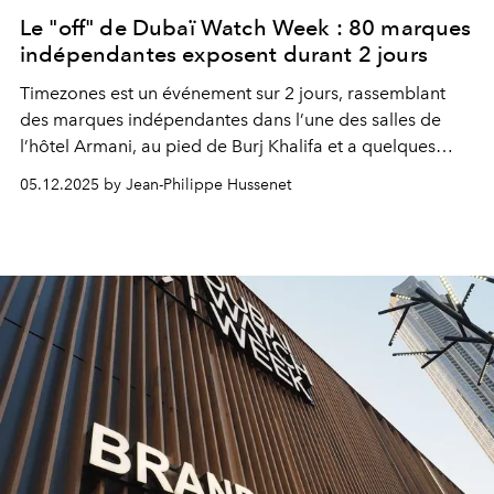
Le "off" de Dubaï Watch Week : 80 marques
indépendantes exposent durant 2 jours
Timezones est un événement sur 2 jours, rassemblant
des marques indépendantes dans l’une des salles de
l’hôtel
Armani
, au pied de Burj Khalifa et a quelques
centaines de mètres de
Dubaï
Watch Week. Il est
05.12.2025 by Jean-Philippe Hussenet
organisé par Omar Kabbani et Samuel Danho
fondateurs en 2024 d’une communauté rassemblant des
passionnés d’horlogerie et des marques indépendantes.