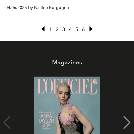
04.06.2025 by Pauline Borgogno
1
2
3
4
5
6
Magazines