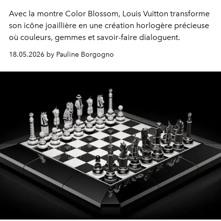
Avec la montre Color Blossom, Louis Vuitton transforme
son icône joaillière en une création horlogère précieuse
où couleurs, gemmes et savoir-faire dialoguent.
18.05.2026 by Pauline Borgogno