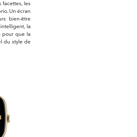
acettes, les
rio. Un écran
rs bien-être
telligent, la
é pour que la
l du style de