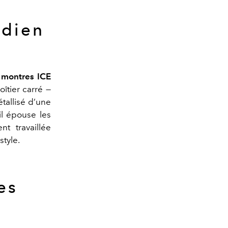
idien
e
montres ICE
îtier carré —
tallisé d’une
il épouse les
t travaillée
style.
es