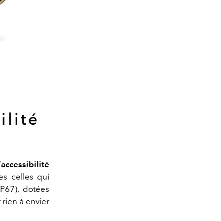
ilité
’
accessibilité
es celles qui
IP67), dotées
rien à envier