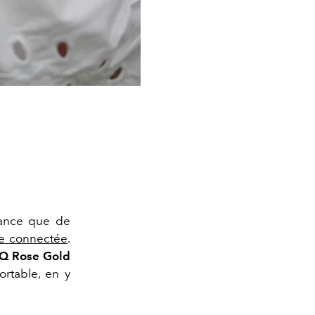
mance que de
e connectée
.
SQ Rose Gold
ortable, en y