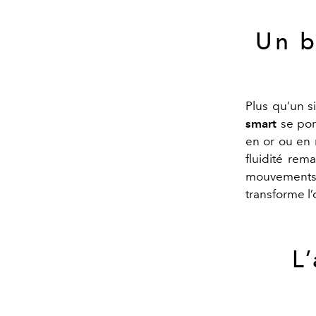
Un b
Plus qu’un s
smart
se por
en or ou en 
fluidité rem
mouvements 
transforme l’
L