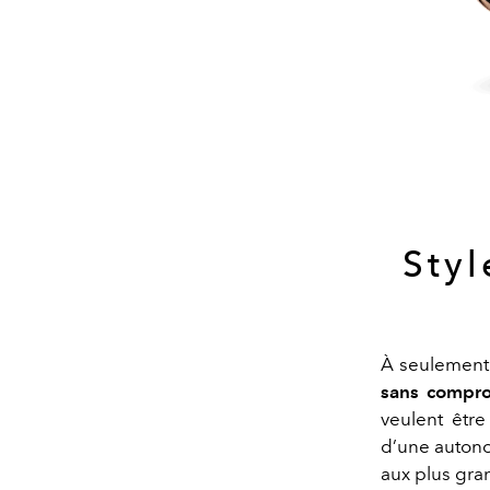
Styl
À seulement 
sans compr
veulent être
d’une autono
aux plus gra