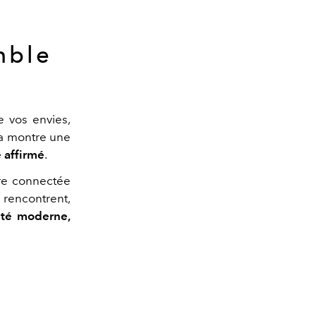
mble
 vos envies,
sa montre une
 affirmé
.
tre connectée
 rencontrent,
ité moderne,