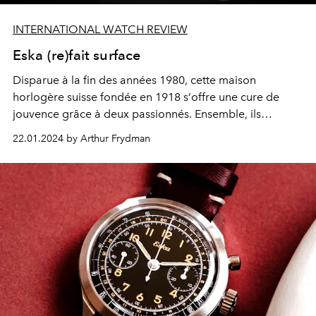
INTERNATIONAL WATCH REVIEW
Eska (re)fait surface
Disparue
à
la fin des ann
é
es 1980, cette maison
horlog
è
re suisse fond
é
e en 1918 s
’
offre une cure de
jouvence gr
â
ce
à
deux passionn
é
s. Ensemble, ils
relancent le mod
è
le Amphibian, une montre de plong
é
e
22.01.2024 by Arthur Frydman
des ann
é
es 1960.