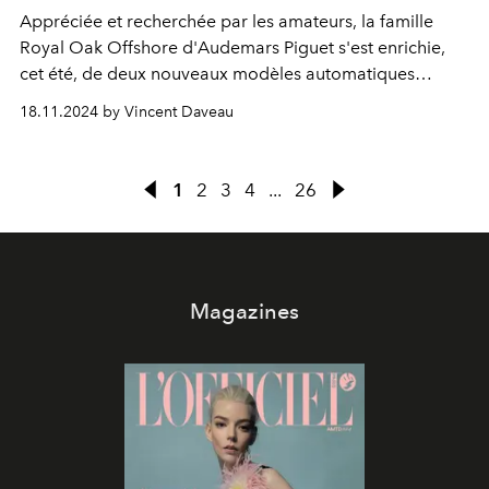
Appréciée et recherchée par les amateurs, la famille
Royal Oak Offshore d'Audemars Piguet s'est enrichie,
cet été, de deux nouveaux modèles automatiques
destinés à habiller les poignets les plus fins et aussi les
18.11.2024 by Vincent Daveau
plus forts.
1
2
3
4
...
26
Magazines