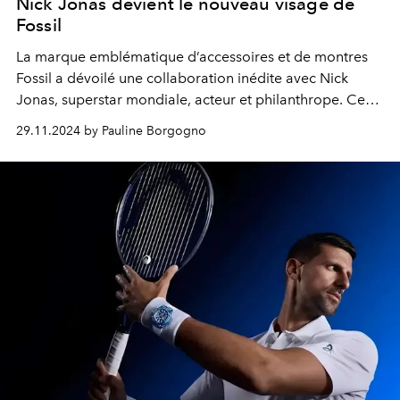
Nick Jonas devient le nouveau visage de
Fossil
La marque emblématique d’accessoires et de montres
Fossil a dévoilé une collaboration inédite avec Nick
Jonas, superstar mondiale, acteur et philanthrope. Ce
partenariat, qui s’étendra sur 2025-2026, marquera le
29.11.2024 by Pauline Borgogno
chanteur comme nouvel ambassadeur mondial de la
marque. À travers une campagne attendue pour la fin
2025, Fossil célèbre le lien intemporel entre la musique,
l’innovation et le style.