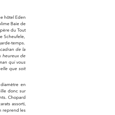
ue hôtel Eden
blime Baie de
repère du Tout
ne Scheufele,
 garde-temps.
 cadran de la
rs heureux de
sman qui vous
elle que soit
e diamètre en
ille donc sur
ants. Chopard
rats assorti,
n reprend les