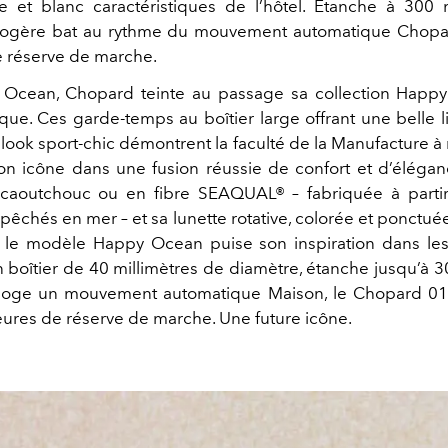
e et blanc caractéristiques de l’hôtel. Etanche à 300 
rlogère bat au rythme du mouvement automatique Chopa
 réserve de marche.
Ocean, Chopard teinte au passage sa collection Happy
ue. Ces garde-temps au boîtier large offrant une belle lis
 look sport-chic démontrent la faculté de la Manufacture à 
n icône dans une fusion réussie de confort et d’éléga
 caoutchouc ou en fibre SEAQUAL® – fabriquée à parti
epêchés en mer – et sa lunette rotative, colorée et ponctué
, le modèle Happy Ocean puise son inspiration dans le
 boîtier de 40 millimètres de diamètre, étanche jusqu’à 
 loge un mouvement automatique Maison, le Chopard 01.0
eures de réserve de marche. Une future icône.