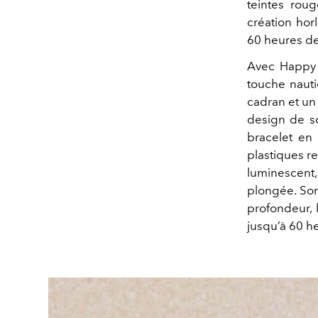
teintes roug
création ho
60 heures de
Avec Happy 
touche nautiq
cadran et un
design de so
bracelet en
plastiques r
luminescent
plongée. Son
profondeur,
jusqu’à 60 h