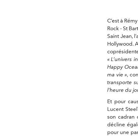
C’est à Rémy
Rock - St Ba
Saint Jean, l
Hollywood. A
coprésidente
« L’univers 
Happy Ocean 
ma vie »
, co
transporte s
l’heure du jou
Et pour caus
Lucent Steel
son cadran d
décline égal
pour une par