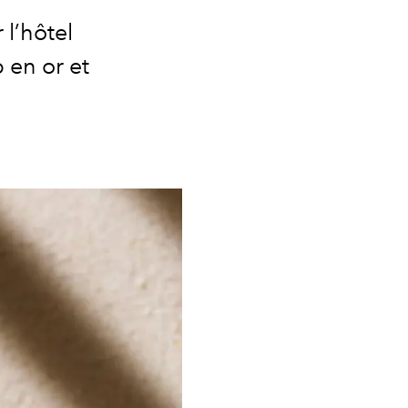
l’hôtel
 en or et