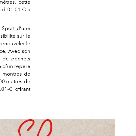
mètres, cette
rd 01.01-C à
 Sport d’une
ibilité sur le
renouveler le
nce. Avec son
r de déchets
e d’un repère
s montres de
300 mètres de
1-C, offrant