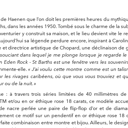
 de Haenen que l’on doit les premières heures du mythiq
rths, dans les années 1950. Tombé sous le charme de la su
’aventurier y construit sa maison, et le lieu devient vite le 
ujourd'hui sa légende perdure encore, inspirant à Caroli
 et directrice artistique de Chopard, une déclinaison de
insouciant dans lequel je me plonge lorsque je regarde le
Eden Rock - St Barths est une fenêtre vers les souveni
mmente-elle.
« J’ai voulu cette montre comme est un tali
ur les rivages caribéens, où que vous vous trouviez et qu
r ou de la nuit. »
e : à travers trois séries limitées de 40 millimètres d
TM et/ou en or éthique rose 18 carats, ce modèle accue
e nacre perlée une paire de flip-flop d’or et de diam
ement ce motif sur un pendentif en or éthique rose 18 ca
faite combinaison entre montre et bijou. Ailleurs, le desig