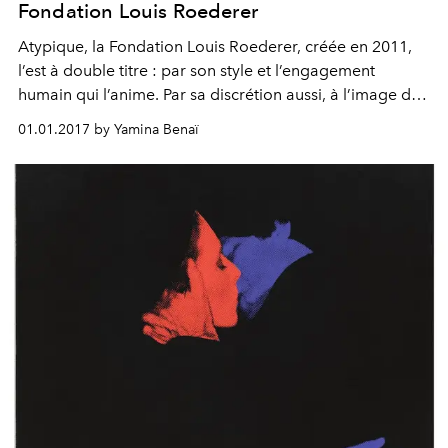
Fondation Louis Roederer
Atypique, la Fondation Louis Roederer, créée en 2011,
l’est à double titre : par son style et l’engagement
humain qui l’anime. Par sa discrétion aussi, à l’image de
la Maison de champagne fondée en 1776. Une
01.01.2017 by Yamina Benaï
Fondation solidement ancrée auprès des institutions
artistiques, dont le mécénat devrait peu à peu quitter la
coulisse pour s’exercer à faire parler de lui. En pleine et
entière légitimité. L’Officiel Art a rencontré Frédéric
Rouzaud, directeur général de Louis Roederer et
président de la Fondation, Michel Janneau, directeur
adjoint et secrétaire général, et Jean-Baptiste Lécaillon,
chef de cave et directeur adjoint de Louis Roederer.