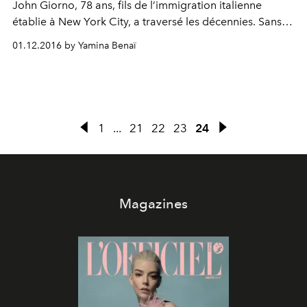
John Giorno, 78 ans, fils de l’immigration italienne
établie à New York City, a traversé les décennies. Sans
jamais entrer dans le rang. Un œuvre, un chemin de vie
01.12.2016 by Yamina Benaï
à découvrir au Palais de Tokyo dans "I Love John
Giorno" par Ugo Rondinone, sous l'excellent
commissariat de Florence Ostende.
1
...
21
22
23
24
Magazines