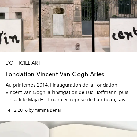
L'OFFICIEL ART
Fondation Vincent Van Gogh Arles
Au printemps 2014, l’inauguration de la Fondation
Vincent Van Gogh, à l’instigation de Luc Hoffmann, puis
de sa fille Maja Hoffmann en reprise de flambeau, faisait
converger tous les regards vers Arles, où le maître
14.12.2016 by Yamina Benaï
hollandais (1853-1890) séjourna quinze mois, produisant
près de deux cents toiles. Pourtant, aucune d’elles n’y
était conservée. Aussi, restituer à la terre qui a vu la
palette du peintre flamboyer de la lumière locale les