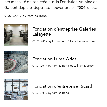
personnalité de son créateur, la Fondation Antoine de
Galbert déploie, depuis son ouverture en 2004, une
énergique programmation d’expositions portant en
01.01.2017 by Yamina Benaï
creux et en substance de puissants partis pris
esthétiques, souvent précurseurs, aux rivages de
Fondation d’entreprise Galeries
différentes esthétiques (Berlinde de Bruyckere, Jérôme
Lafayette
Zonder, Nicolas Darrot...). À deux ans de la fermeture de
01.01.2017 by Emmanuel Rubin et Yamina Benaï
la Fondation, (annoncée pour la fin 2018), L’Officiel Art a
rencontré Antoine de Galbert et Hervé Di Rosa, invité,
durant cet automne-hiver, à investir de sa propre
Fondation Luma Arles
collection et œuvres personnelles les 1 300 mètres
carrés de La maison rouge.
01.01.2017 by Yamina Benaï et William Massey
Fondation d'entreprise Ricard
01.01.2017 by Yamina Benaï