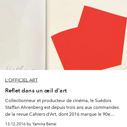
toiles dispersées dans le monde et, conjointement,
analyser le legs esthétique du tumultueux génie auprès
des artistes contemporains a été le déclencheur de cet
enthousiasmant projet.
L'OFFICIEL ART
Reflet dans un œil d'art
Collectionneur et producteur de cinéma, le Suédois
Staffan Ahrenberg est depuis trois ans aux commandes
de la revue Cahiers d’Art, dont 2016 marque le 90e
anniversaire. Rencontre avec un homme nourri du passé
13.12.2016 by Yamina Benaï