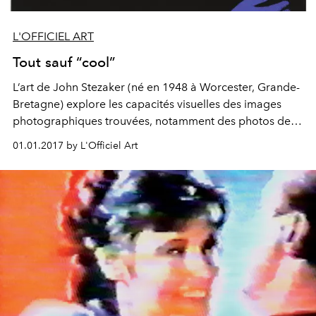
L'OFFICIEL ART
Tout sauf “cool”
L’art de John Stezaker (né en 1948 à Worcester, Grande-
Bretagne) explore les capacités visuelles des images
photographiques trouvées, notamment des photos de
plateau réalisées au milieu du XXe siècle par des
01.01.2017 by L'Officiel Art
anonymes et destinées à la presse ou à la publicité. La
sélection et la manipulation auxquelles il les soumet
sous forme de collage ou de film autorisent des
juxtapositions et des séquençages qui mettent en
lumière les processus du regard autant qu’elles
interrogent le spectateur et les images elles-mêmes.