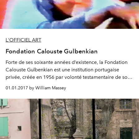
L'OFFICIEL ART
Fondation Calouste Gulbenkian
Forte de ses soixante années d’existence, la Fondation
Calouste Gulbenkian est une institution portugaise
privée, créée en 1956 par volonté testamentaire de son
fondateur dont elle porte le nom. Si son siège se situe à
01.01.2017 by William Massey
Lisbonne, la délégation française de la Fondation mène
de multiples activités dans les domaines de l’éducation,
de la science et des arts. Une pluralité de points de vue
dont témoigne le Festival de l’incertitude qui débute cet
automne. L’Officiel Art a rencontré son précédent
directeur, João Caraça, avant la nomination de Miguel
Magalhaes.