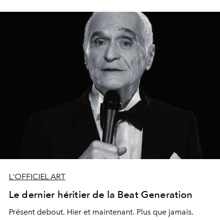
et en projection permanente d’avenir. Un esprit libre,
devenu l’heureux détenteur d’une parcelle de légende
de l’édition d’art française.
L'OFFICIEL ART
Le dernier héritier de la Beat Generation
Présent debout. Hier et maintenant. Plus que jamais.