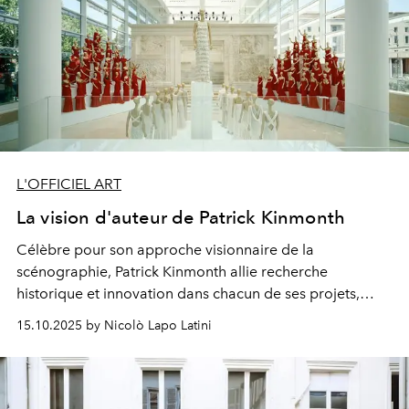
L'OFFICIEL ART
La vision d'auteur de Patrick Kinmonth
Cé
l
è
br
e
p
ou
r
s
on
ap
p
r
o
c
h
e
visionnaire
de
l
a
scénographie
, Patrick Kinmonth allie recherche
historique et innovation dans chacun de ses projets,
comme l’exposition Yves Saint Laurent à Marrakech.
15.10.2025 by Nicolò Lapo Latini