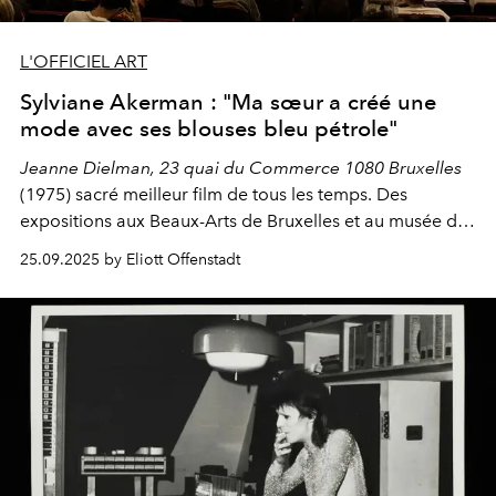
L'OFFICIEL ART
Sylviane Akerman : "Ma sœur a créé une
mode avec ses blouses bleu pétrole"
Jeanne Dielman, 23 quai du Commerce 1080 Bruxelles
(1975) sacré meilleur film de tous les temps. Des
expositions aux Beaux-Arts de Bruxelles et au musée du
Jeu de Paume
. L’œuvre de Chantal Akerman (1950-
25.09.2025 by Eliott Offenstadt
2015) ne cesse, à raison, d’être mise à l’honneur. Le
musée d’art moderne de New York (MoMA) consacre, à
partir du 11 septembre 2025, un mois d’hommage
cinématographique à la cinéaste belge.
L’OFFICIEL
a pu
rencontrer sa sœur, Sylviane.