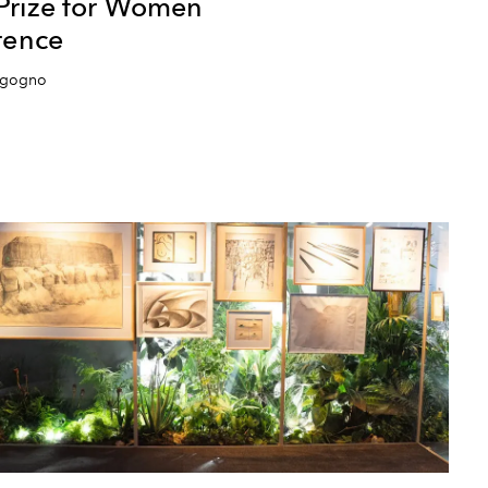
Prize for Women
rence
orgogno