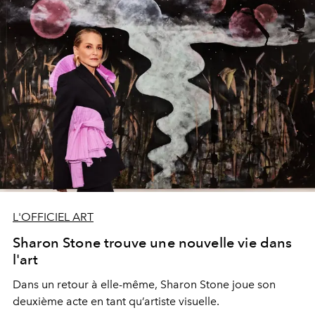
d’archives, elle permettra de mieux comprendre les
procédés plastiques des deux artistes, stimulant une
vision hypnotique voire hallucinatoire devant certains de
leurs chefs-d’œuvre.
L'OFFICIEL ART
Sharon Stone trouve une nouvelle vie dans
l'art
Dans un retour à
elle-même,
Sharon Stone joue son
deuxième acte
en tant qu’artiste
visuelle
.