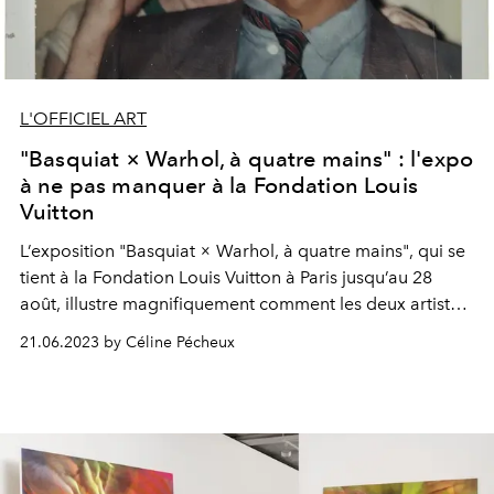
L'OFFICIEL ART
"Basquiat × Warhol, à quatre mains" : l'expo
à ne pas manquer à la Fondation Louis
Vuitton
L’exposition "Basquiat × Warhol, à quatre mains", qui se
tient à la Fondation Louis Vuitton à Paris jusqu’au 28
août, illustre magnifiquement comment les deux artistes
new-yorkais ont joué de leurs différences pour créer une
21.06.2023 by Céline Pécheux
œuvre commune, aussi mal comprise à ses débuts
qu’admirée aujourd’hui.