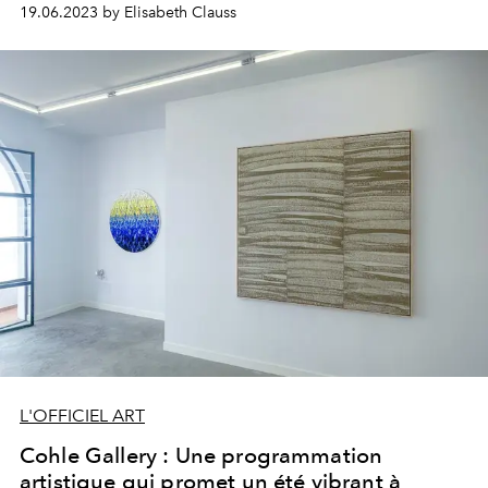
Calvin
et ses visages désaxés,
Andrea Marie Breitling
et
19.06.2023 by Elisabeth Clauss
ses ondes luminescentes qui impriment la rétine et
interpellent l’imagination.
L'OFFICIEL ART
Cohle Gallery : Une programmation
artistique qui promet un été vibrant à