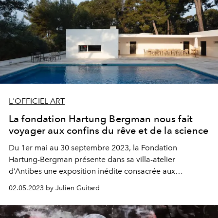
L'OFFICIEL ART
La fondation Hartung Bergman nous fait
voyager aux confins du rêve et de la science
Du 1er mai au 30 septembre 2023, la Fondation
Hartung-Bergman présente dans sa villa-atelier
d’Antibes une exposition inédite consacrée aux
inspirations cosmiques et aux rapports rêvés avec les
02.05.2023 by Julien Guitard
sciences de Hans Hartung (1904-1989) et d’Anna-Eva
Bergman (1909-1987). À travers un large choix de
peintures, dessins, sculptures, photographies et