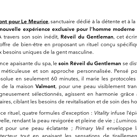
ont pour Le Meurice
, sanctuaire dédié à la détente et à la 
nouvelle expérience exclusive pour l’homme moderne
 travers son soin inédit,
Réveil du Gentleman
, cet écri
 offre de bien-être en proposant un rituel conçu spécif
 besoins uniques de la gent masculine.
nce apaisante du spa, le
soin Réveil du Gentleman
se dis
 méticuleuse et son approche personnalisée. Pensé pou
bsolue en seulement 60 minutes, il marie les protocoles
s de la maison
Valmont
, pour une peau visiblement tra
igneusement sélectionnés, agissent en harmonie grâce à
res, ciblant les besoins de revitalisation et de soin des 
e rituel, quatre formules d’exception :
Vitality
infuse l’é
elle, rendant la peau revigorée et pleine de vie ;
Luminosi
eint pour une peau éclatante ;
Primary Veil
enveloppe l
tecteur tout en apaisant les sensations de tiraillemen