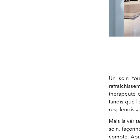
Un soin tou
rafraîchiss
thérapeute d
tandis que l
resplendissan
Mais la véri
soin, façon
compte. Aprè