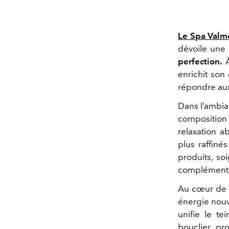
Le Spa Valm
dévoile une
perfection.
À
enrichit son
répondre aux
Dans l’ambia
composition
relaxation a
plus raffiné
produits, so
complémentai
Au cœur de c
énergie nouv
unifie le t
bouclier pro