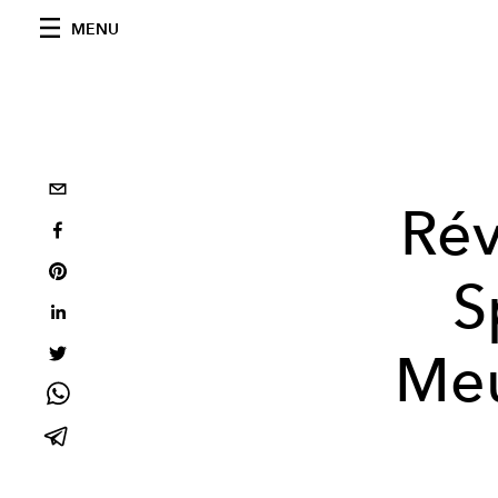
MENU
Rév
S
Meu