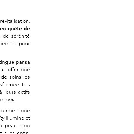
revitalisation,
 en quête de
n de sérénité
iquement pour
tingue par sa
r offrir une
 de soins les
nsformée. Les
 leurs actifs
hommes.
piderme d’une
ty
illumine et
a peau d’un
t ; et enfin,