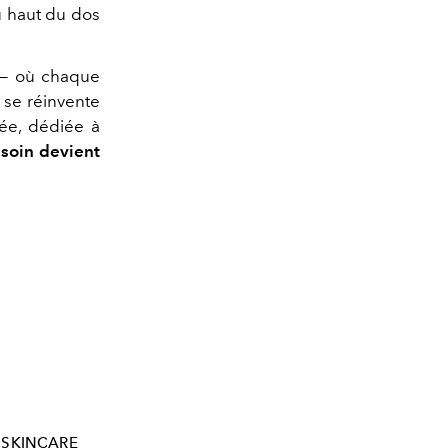
u haut du dos
 — où chaque
 se réinvente
sée, dédiée à
 soin devient
SKINCARE