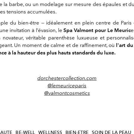
e la barbe, ou un modelage sur mesure des épaules et d
 les tensions accumulées.
ple du bien-être — idéalement en plein centre de Paris
e invitation à l’évasion, le
Spa Valmont pour Le Meuric
e
 novateur, véritable parenthèse luxueuse et personnali
eant. Un moment de calme et de raffinement, où
l'art du
ce à la hauteur des plus hauts standards du luxe.
dorchestercollection.com
@lemeuriceparis
@valmontcosmetics
EAUTE
BE-WELL
WELLNESS
BIEN-ETRE
SOIN DE LA PEAU