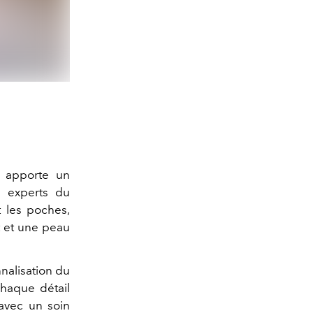
i apporte un
s experts du
t les poches,
t et une peau
nalisation du
haque détail
 avec un soin