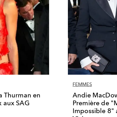
FEMMES
ma Thurman en
Andie MacDowe
x aux SAG
Première de "
Impossible 8"