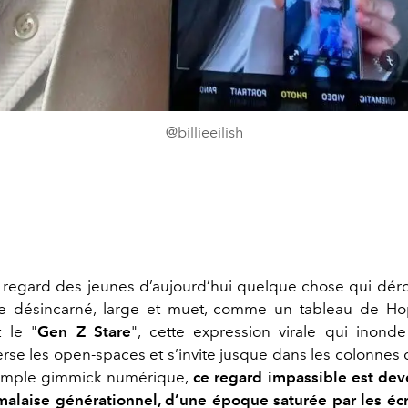
@billieeilish
le regard des jeunes d’aujourd’hui quelque chose qui déro
ue désincarné, large et muet, comme un tableau de Ho
t le "
Gen Z Stare
", cette expression virale qui inond
verse les open-spaces et s’invite jusque dans les colonnes 
simple gimmick numérique,
ce regard impassible est dev
alaise générationnel, d’une époque saturée par les éc