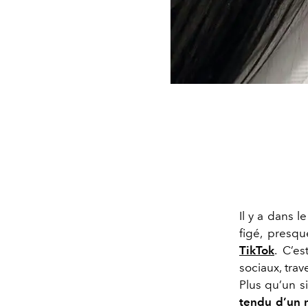
Il y a dans 
figé, presq
TikTok
. C’es
sociaux, tra
Plus qu’un 
tendu d’un m