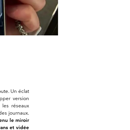
ute. Un éclat
pper version
e les réseaux
des journaux.
enu le miroir
rans et vidée