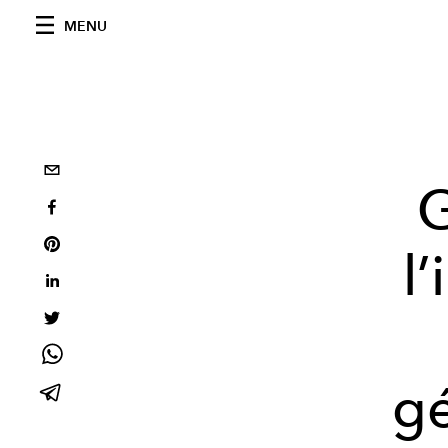
MENU
G
l
gé