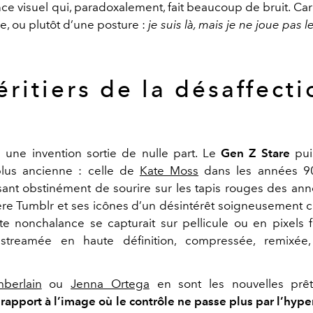
nce visuel qui, paradoxalement, fait beaucoup de bruit. Car 
, ou plutôt d’une posture :
je suis là, mais je ne joue pas l
éritiers de la désaffecti
 une invention sortie de nulle part. Le
Gen Z Stare
pui
plus ancienne : celle de
Kate Moss
dans les années 9
ant obstinément de sourire sur les tapis rouges des an
ère Tumblr et ses icônes d’un désintérêt soigneusement cul
tte nonchalance se capturait sur pellicule ou en pixels fl
 streamée en haute définition, compressée, remixée,
erlain
ou
Jenna Ortega
en sont les nouvelles prêtr
 rapport à l’image où le contrôle ne passe plus par l’hype