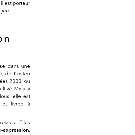
il est porteur
e jeu
.
on
se dans une
0, de
Kristen
nées 2000, ou
tivé. Mais si
ous, elle est
 et livrée à
esses. Elles
r-expression,