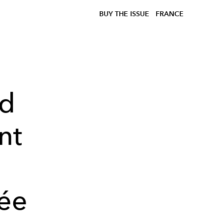
BUY THE ISSUE
FRANCE
nd
nt
tée