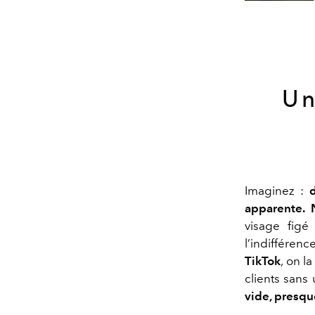
Un
Imaginez :
apparente. 
visage figé
l’indifféren
TikTok
, on l
clients san
vide, presqu