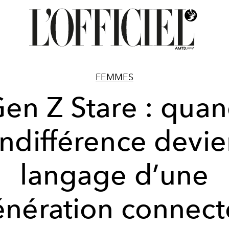
FEMMES
en Z Stare : qua
’indifférence devie
langage d’une
nération connec