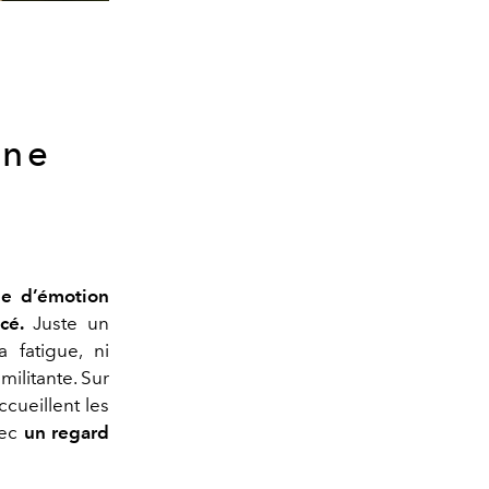
 ne
ée d’émotion
cé.
Juste un
 fatigue, ni
ilitante. Sur
ccueillent les
vec
un regard