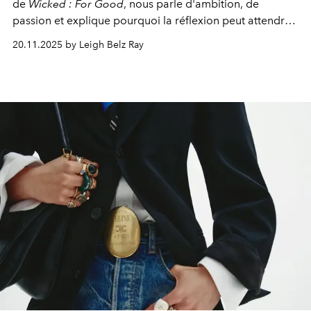
de
Wicked : For Good
, nous parle d'ambition, de
passion et explique pourquoi la réflexion peut attendre.
Elle avoue :
"C'est libérateur d'interpréter un
20.11.2025 by Leigh Belz Ray
personnage qui dit : 'C'est mon désir, mon ambition, ma
volonté. Je m'en fiche si vous ne comprenez pas'."