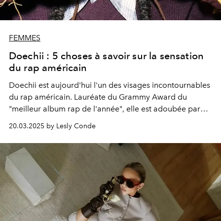
FEMMES
Doechii : 5 choses à savoir sur la sensation
du rap américain
Doechii est aujourd'hui l'un des visages incontournables
du rap américain. Lauréate du Grammy Award du
"meilleur album rap de l'année", elle est adoubée par
Kendrick Lamar, qui la considère comme "la rappeuse la
20.03.2025 by Lesly Conde
plus solide du moment". Une ascension fulgurante qui
ne doit rien au hasard.