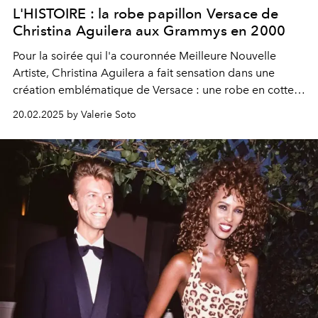
L'HISTOIRE : la robe papillon Versace de
Christina Aguilera aux Grammys en 2000
Pour la soirée qui l'a couronnée Meilleure Nouvelle
Artiste, Christina Aguilera a fait sensation dans une
création emblématique de Versace : une robe en cotte
de mailles au décolleté plongeant et à l'ourlet
20.02.2025 by Valerie Soto
asymétrique, capturant l'esprit audacieux des années
2000.