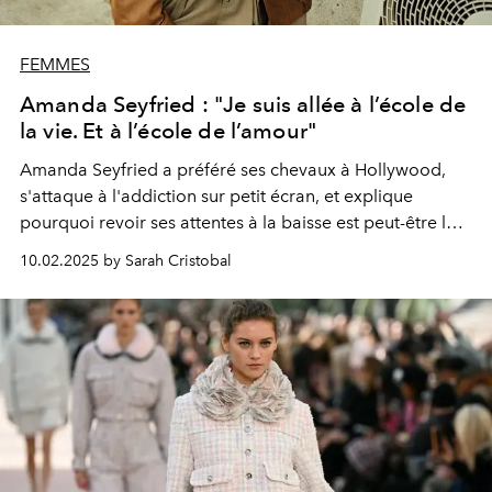
FEMMES
Amanda Seyfried : "Je suis allée à l’école de
la vie. Et à l’école de l’amour"
A
ma
n
d
a
S
eyf
rie
d
a
pré
f
é
r
é
s
e
s
chevaux
à Hollywood,
s'attaque à l'addiction sur petit écran, et explique
pourquoi revoir ses attentes à la baisse est peut-être le
secret de la réussite.
10.02.2025 by Sarah Cristobal