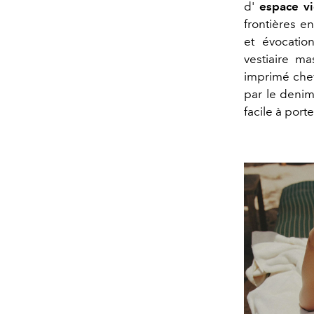
d'
espace v
frontières e
et évocatio
vestiaire m
imprimé chev
par le denim
facile à porte