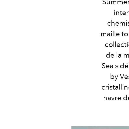
Summer 
intem
chemis
maille t
collect
de la m
Sea » dé
by Ve
cristall
havre d