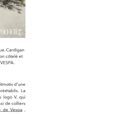
que. Cardigan
on côtelé et
, VESPA.
itmotiv d'une
préétablis.
La
u logo V, qui
si de colliers
 de Vespa
,