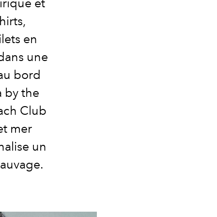
rique et
hirts,
lets en
 dans une
 au bord
a by the
each Club
et mer
nalise un
sauvage.