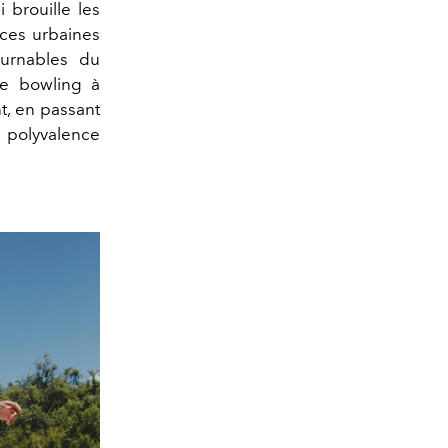
 brouille les
nces urbaines
ournables du
e bowling à
t, en passant
e polyvalence