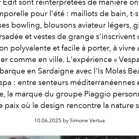
Edit sont réinterprétées de manière oni
porelle pour l'été : maillots de bain, t-s
es bowling, blousons aviateur légers, gi
orsadée et vestes de grange s'inscrivent
ion polyvalente et facile à porter, à vivre
er comme en ville. L'expérience « Vesp
barque en Sardaigne avec l'Is Molas B
spa : entre senteurs méditerranéennes 
ine, la marque du groupe Piaggio person
e paix où le design rencontre la nature 
10.06.2025 by Simone Vertua