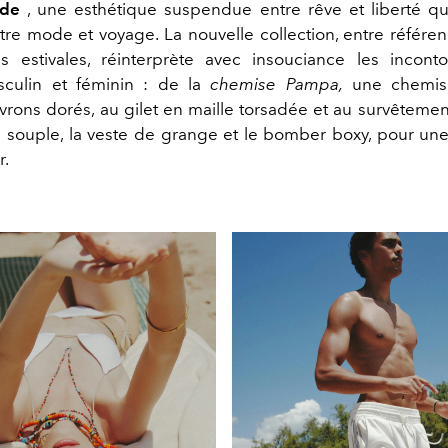
ide
, une esthétique suspendue entre rêve et liberté qui
ntre mode et voyage. La nouvelle collection, entre référe
ns estivales, réinterprète avec insouciance les incont
asculin et féminin : de la
chemise Pampa,
une chemis
rons dorés, au gilet en maille torsadée et au survêtemen
 souple, la veste de grange et le bomber boxy, pour un
r.