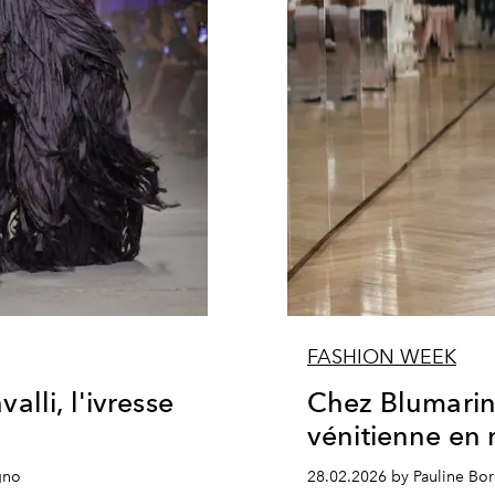
FASHION WEEK
lli, l'ivresse
Chez Blumarine
vénitienne en 
gno
28.02.2026 by Pauline B