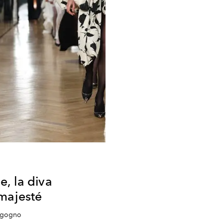
, la diva
majesté
orgogno