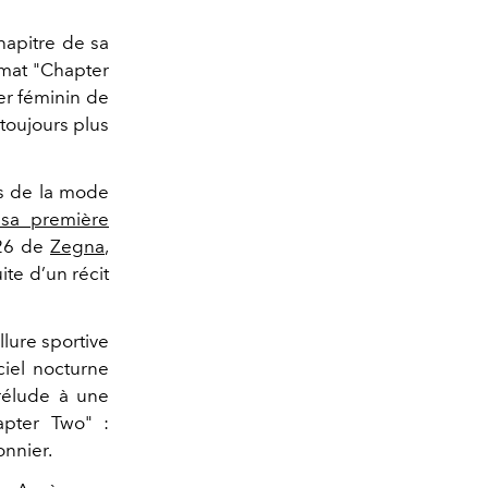
apitre de sa
rmat "Chapter
ter féminin de
 toujours plus
es de la mode
sa première
026 de
Zegna
,
uite d’un récit
llure sportive
ciel nocturne
rélude à une
apter Two" :
onnier.