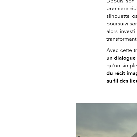
Depuis son 
première édi
silhouette o
poursuivi so
alors invest
transformant 
Avec cette t
un dialogue 
qu’un simple
du récit ima
au fil des li