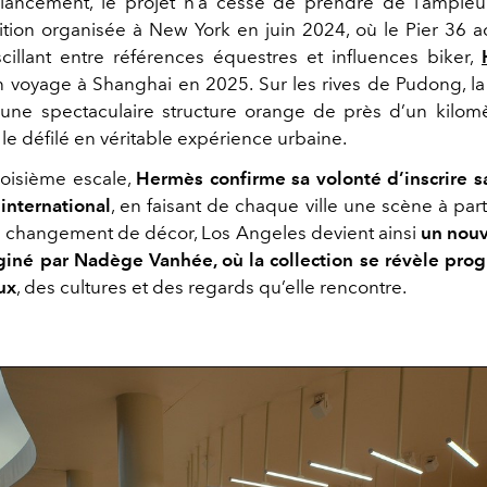
lancement, le projet n’a cessé de prendre de l’ampleu
tion organisée à New York en juin 2024, où le Pier 36 ac
scillant entre références équestres et influences biker,
n voyage à Shanghai en 2025. Sur les rives de Pudong, la
i une spectaculaire structure orange de près d’un kilom
le défilé en véritable expérience urbaine.
roisième escale,
Hermès confirme sa volonté d’inscrire 
international
, en faisant de chaque ville une scène à part
 changement de décor, Los Angeles devient ainsi
un nouv
giné par Nadège Vanhée, où la collection se révèle pro
eux
, des cultures et des regards qu’elle rencontre.