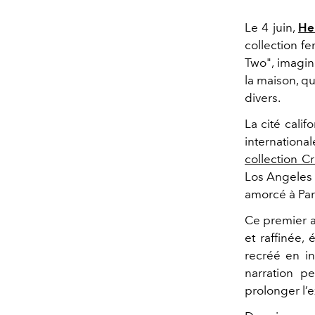
Le 4 juin,
He
collection f
Two", imagi
la maison, qu
divers.
La cité cali
internation
collection C
Los Angeles 
amorcé à Par
Ce premier ac
et raffinée,
recréé en i
narration p
prolonger l’