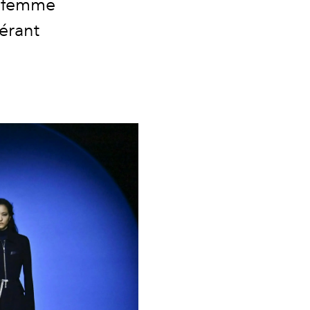
n femme
nérant