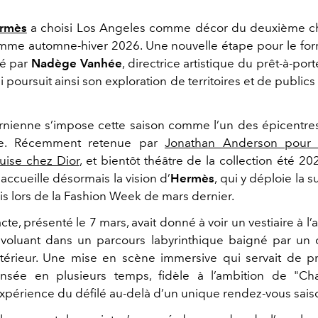
rmès
a choisi Los Angeles comme décor du deuxième ch
emme automne-hiver 2026. Une nouvelle étape pour le fo
né par
Nadège Vanhée
, directrice artistique du prêt-à-por
i poursuit ainsi son exploration de territoires et de publics
fornienne s’impose cette saison comme l’un des épicentr
ale. Récemment retenue par
Jonathan Anderson pour 
ruise chez Dior
, et bientôt théâtre de la collection été 2
accueille désormais la vision d’
Hermès
, qui y déploie la s
is lors de la Fashion Week de mars dernier.
te, présenté le 7 mars, avait donné à voir un vestiaire à l’a
 évoluant dans un parcours labyrinthique baigné par un 
ntérieur. Une mise en scène immersive qui servait de p
ensée en plusieurs temps, fidèle à l’ambition de "Ch
expérience du défilé au-delà d’un unique rendez-vous sais