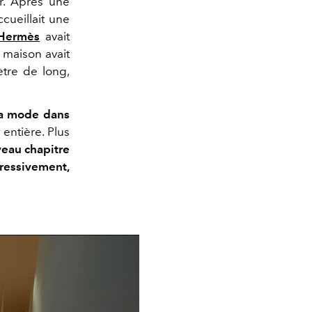
r. Après une
cueillait une
Hermès
avait
 maison avait
ètre de long,
sa mode dans
 entière. Plus
eau chapitre
gressivement,