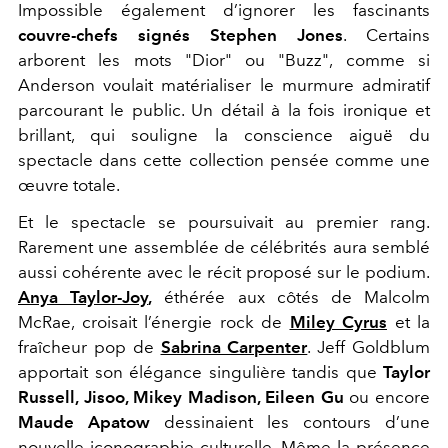
Impossible également d’ignorer les fascinants
couvre-chefs signés Stephen Jones
. Certains
arborent les mots "Dior" ou "Buzz", comme si
Anderson voulait matérialiser le murmure admiratif
parcourant le public. Un détail à la fois ironique et
brillant, qui souligne la conscience aiguë du
spectacle dans cette collection pensée comme une
œuvre totale.
Et le spectacle se poursuivait au premier rang.
Rarement une assemblée de célébrités aura semblé
aussi cohérente avec le récit proposé sur le podium.
Anya Taylor-Joy
,
éthérée aux côtés de Malcolm
McRae, croisait l’énergie rock de
Miley Cyrus
et la
fraîcheur pop de
Sabrina Carpenter
. Jeff Goldblum
apportait son élégance singulière tandis que
Taylor
Russell, Jisoo, Mikey Madison, Eileen Gu
ou encore
Maude Apatow
dessinaient les contours d’une
nouvelle iconographie culturelle. Même la présence