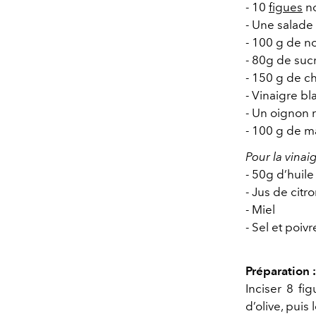
- 10
figues
no
- Une salade
- 100 g de n
- 80g de suc
- 150 g de 
- Vinaigre b
- Un oignon
- 100 g de 
Pour la vinaig
- 50g d’huil
- Jus de citr
- Miel
- Sel et poivr
Préparation :
Inciser 8 fi
d’olive, puis 