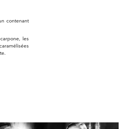
 un contenant
scarpone, les
caramélisées
te.