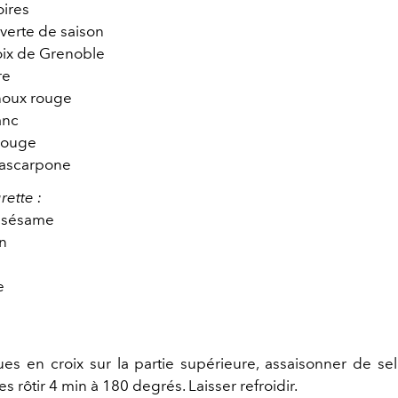
ires
 verte de saison
oix de Grenoble
re
choux rouge
lanc
 rouge
mascarpone
rette :
e sésame
on
e
gues en croix sur la partie supérieure, assaisonner de sel
les rôtir 4 min à 180 degrés. Laisser refroidir.