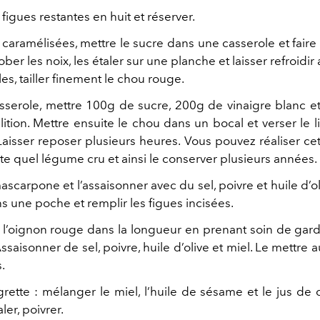
figues restantes en huit et réserver.
x caramélisées, mettre le sucre dans une casserole et faire
ober les noix, les étaler sur une planche et laisser refroidir 
les, tailler finement le chou rouge.
serole, mettre 100g de sucre, 200g de vinaigre blanc e
llition. Mettre ensuite le chou dans un bocal et verser le 
Laisser reposer plusieurs heures. Vous pouvez réaliser ce
te quel légume cru et ainsi le conserver plusieurs années.
ascarpone et l’assaisonner avec du sel, poivre et huile d’ol
 une poche et remplir les figues incisées.
l’oignon rouge dans la longueur en prenant soin de gard
Assaisonner de sel, poivre, huile d’olive et miel. Le mettre 
.
grette : mélanger le miel, l’huile de sésame et le jus de c
ler, poivrer.