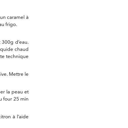
 un caramel à
au frigo.
t 300g d’eau.
liquide chaud
tte technique
ive. Mettre le
er la peau et
au four 25 min
itron à l’aide