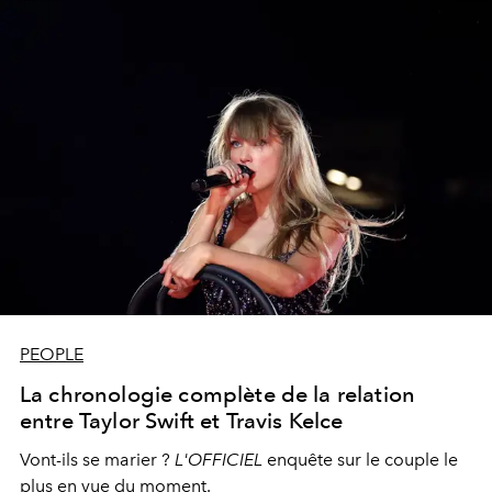
l'image de Dior et Rimowa, et Quinlivan, ambassadrice
de la marque Chanel, leur étroite coopération avec les
boutiques de mode leur a conféré une position
d'excellence sans précédent dans les secteurs du
divertissement et de la mode.
PEOPLE
La chronologie complète de la relation
entre Taylor Swift et Travis Kelce
Vont-ils se marier ?
L'OFFICIEL
enquête sur le couple le
plus en vue du moment.