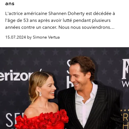
ans
L'actrice américaine Shannen Doherty est décédée à
l'âge de 53 ans après avoir lutté pendant plusieurs
années contre un cancer. Nous nous souviendrons
toujours de sa série télévisée "Charmed" dans laquelle
15.07.2024 by Simone Vertua
elle incarnait Prue Halliwell, et de "Beverly Hills 90210"
dans laquelle elle incarnait Brenda Walsh.