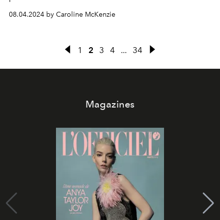
08.04.2024 by Caroline McKenzie
1
2
3
4
...
34
Magazines