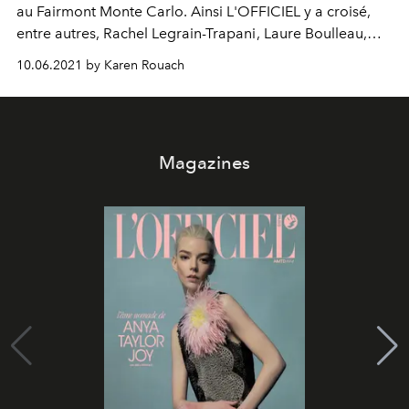
au
Fairmont Monte Carlo
. Ainsi L'OFFICIEL y a croisé,
entre autres,
Rachel Legrain-Trapani
,
Laure Boulleau
,
Teddy Riner
,
Pierre Sang Boyer
ou encore
Cédric Grolet
,
10.06.2021 by Karen Rouach
un casting illustrant à merveille le nouveau virage pris
par le groupe
Accor
.
Magazines