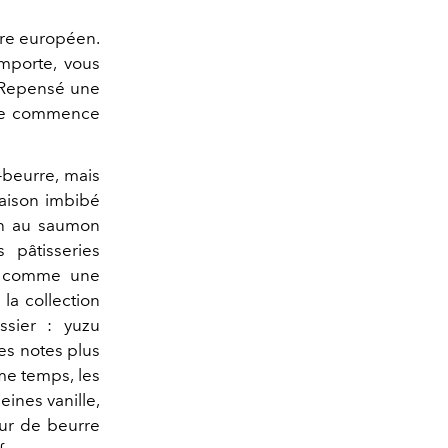
vre européen.
importe, vous
. Repensé une
aise commence
-beurre, mais
maison imbibé
ich au saumon
 pâtisseries
n, comme une
la collection
ssier : yuzu
es notes plus
me temps, les
ines vanille,
ur de beurre