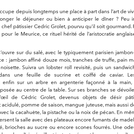
occupe depuis longtemps une place à part dans l’art de vi
olonger le déjeuner ou bien à anticiper le dîner ? Peu 
e chef pâtissier Cedric Grolet, pourvu qu'il soit gourmand
s pour le Meurice, ce rituel hérité de l’aristocratie angl
 s’ouvre sur du salé, avec le typiquement parisien jambon
ce : jambon affiné douze mois, tranches de truffe, pain 
noisette. Suivra un lobster roll revisité, puis un sandw
ans une feuille de sucrine et coiffé de caviar. Les
t enfin sur un arbre en argenterie façonné à la mai
posée au centre de la table. Sur ses branches se dévoile 
’œil de Cédric Grolet, devenus objets de désir pâti
 acidulé, pomme de saison, mangue juteuse, mais aussi d
avec la cacahuète, la pistache ou la noix de pécan. En mê
versent la salle avec des plateaux encore fumants de madele
é, brioches au sucre ou encore scones fourrés. Une ode