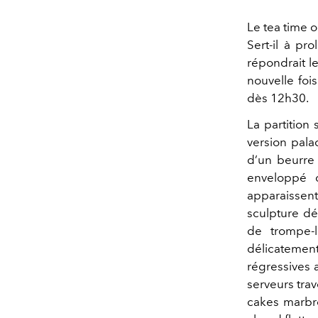
Le tea time 
Sert-il à pr
répondrait l
nouvelle foi
dès 12h30.
La partition
version pala
d’un beurre 
enveloppé d
apparaissen
sculpture dé
de trompe-l
délicatement
régressives 
serveurs tra
cakes marbr