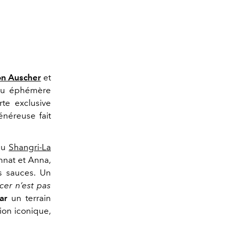
n Auscher
et
ieu éphémère
te exclusive
énéreuse fait
 du
Shangri-La
nnat et Anna,
s sauces. Un
cer n’est pas
Bar
un terrain
ion iconique,