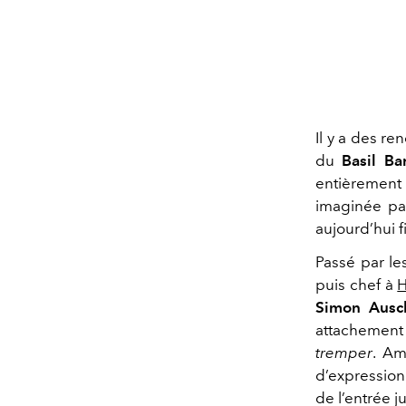
Il y a des r
du
Basil B
entièrement
imaginée par
aujourd’hui 
Passé par le
puis chef à
Simon Ausc
attachement 
tremper
. Am
d’expression
de l’entrée j