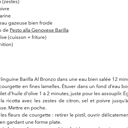
n (zestes)
oivre
arine
’eau gazeuse bien froide
.s de
Pesto alla Genovese Barilla
live (cuisson + friture)
inition)
 linguine Barilla Al Bronzo dans une eau bien salée 12 min
a courgette en fines lamelles. Étuver dans un fond d’eau bo
ilet d’huile d’olive 1 à 2 minutes, juste pour les assouplir. É
la ricotta avec les zestes de citron, sel et poivre jusqu’
isse. Mettre en poche.
les fleurs de courgette : retirer le pistil, ouvrir délicatemen
a en gardant une forme plate.