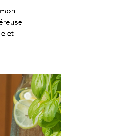
Simon
néreuse
le et