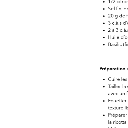
1/2 citro
Sel fin, p
20 g de f
3 c.à.s d
2 à 3 c.à
Huile d’o
Basilic (f
Préparation :
Cuire les
Tailler l
avec un f
Fouetter 
texture l
Préparer 
la ricott