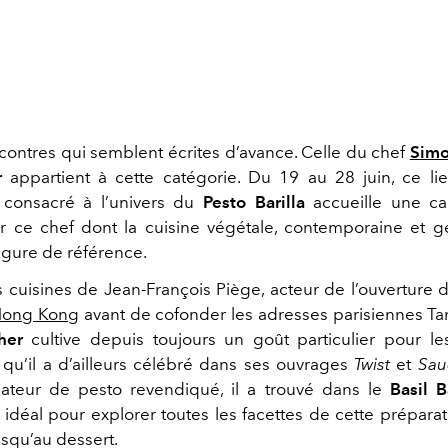
encontres qui semblent écrites d’avance. Celle du chef
Simo
ar
appartient à cette catégorie. Du 19 au 28 juin, ce l
 consacré à l’univers du
Pesto Barilla
accueille une car
 ce chef dont la cuisine végétale, contemporaine et g
figure de référence.
s cuisines de Jean-François Piège, acteur de l’ouverture
Hong Kong
avant de cofonder les adresses parisiennes Ta
her
cultive depuis toujours un goût particulier pour le
qu’il a d’ailleurs célébré dans ses ouvrages
Twist
et
Sau
ateur de pesto revendiqué, il a trouvé dans le
Basil 
 idéal pour explorer toutes les facettes de cette préparat
usqu’au dessert.