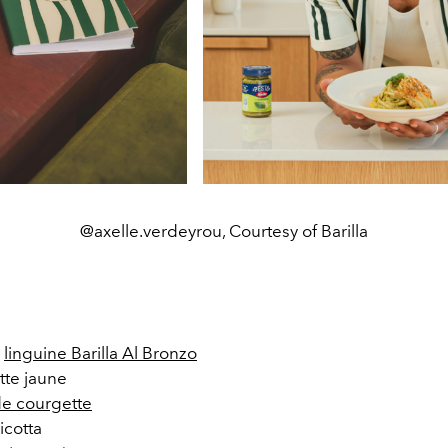
@axelle.verdeyrou, Courtesy of Barilla
:
e
linguine Barilla Al Bronzo
tte jaune
de courgette
icotta