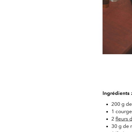
Ingrédients 
200 g d
1 courge
2
fleurs 
30 g de r