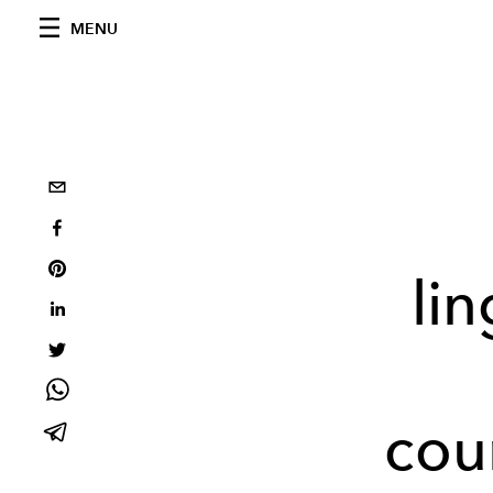
MENU
li
cou