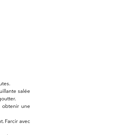
utes.
uillante salée
goutter.
à obtenir une
t. Farcir avec