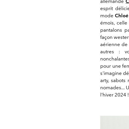
allemande
C
esprit délic
mode
Chloé
émois, celle
pantalons p
façon western
aérienne de 
autres : vo
nonchalantes
pour une fem
s'imagine dé
arty, sabots
nomades... U
l'hiver 2024 !