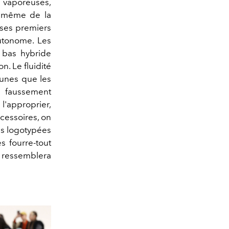
s vaporeuses,
ée même de la
é ses premiers
autonome. Les
 bas hybride
n. Le fluidité
 unes que les
, faussement
l'approprier,
cessoires, on
es logotypées
s fourre-tout
i ressemblera