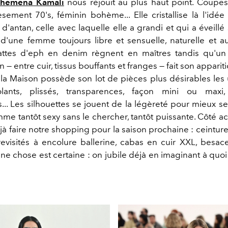
hemena Kamali
nous réjouit au plus haut point. Coupe
iesement 70's, féminin bohème... Elle cristallise là l'id
d'antan, celle avec laquelle elle a grandi et qui a éveill
 d'une femme toujours libre et sensuelle, naturelle et 
attes d'eph en denim règnent en maîtres tandis qu'un
 — entre cuir, tissus bouffants et franges — fait son apparitio
la Maison possède son lot de pièces plus désirables les
lants, plissés, transparences, façon mini ou maxi
... Les silhouettes se jouent de la légèreté pour mieux se 
me tantôt sexy sans le chercher, tantôt puissante. Côté ac
jà faire notre shopping pour la saison prochaine : ceintur
 revisités à encolure ballerine, cabas en cuir XXL, besace
ne chose est certaine : on jubile déjà en imaginant à quo