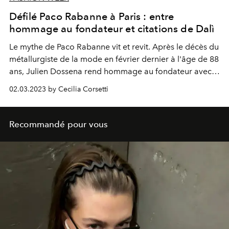
Défilé Paco Rabanne à Paris : entre
hommage au fondateur et citations de Dalì
Le mythe de Paco Rabanne vit et revit. Après le décès du
métallurgiste de la mode en février dernier à l'âge de 88
ans, Julien Dossena rend hommage au fondateur avec
le défilé automne-hiver 2023-24 au Palais de Tokyo,
02.03.2023 by Cecilia Corsetti
comprenant des citations de vêtements historiques de la
maison et des reproductions des peintures de Salvador
Dalì.
Recommandé pour vous