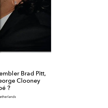
mbler Brad Pitt,
eorge Clooney
pé ?
Netherlands