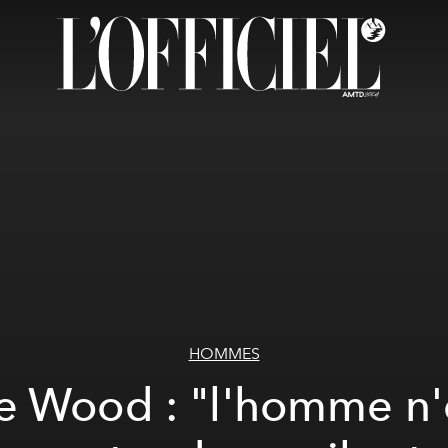
HOMMES
e Wood : "l'homme n'