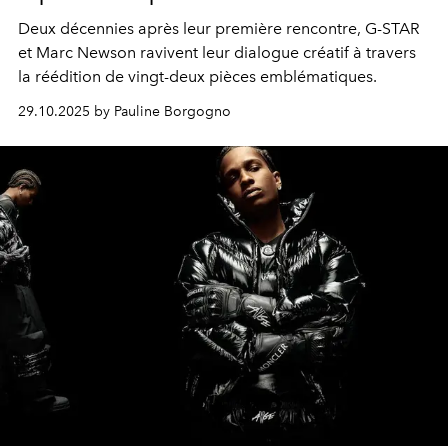
Deux décennies après leur première rencontre, G-STAR
et Marc Newson ravivent leur dialogue créatif à travers
la réédition de vingt-deux pièces emblématiques.
29.10.2025 by Pauline Borgogno