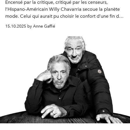
E
ncensé
par la critique,
critiqué
par les censeurs,
l’Hispano-Américain Willy Chavarria secoue la planète
mode. Celui qui
aurait pu
choisir le confort d’une fin de
carrière exemplaire
passée chez Ralph Lauren et
Calvin
15.10.2025 by Anne Gaffié
Klein
préfère, à 57 ans,
rebattre les cartes avec sa
propre marque,
quitte
à prendre
des risques.
Disruptif
est un
faible mot,
le concernant.