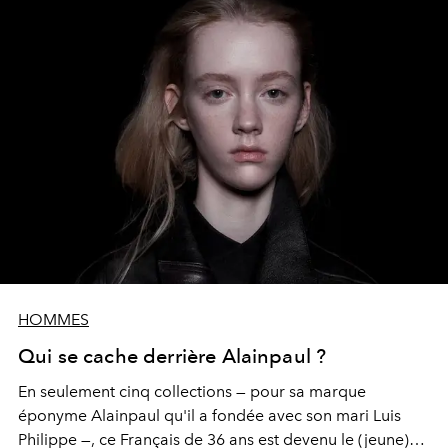
HOMMES
Qui se cache derrière Alainpaul ?
En seulement cinq collections — pour sa marque
éponyme Alainpaul qu'il a fondée avec son mari Luis
Philippe —, ce Français de 36 ans est devenu le (jeune)