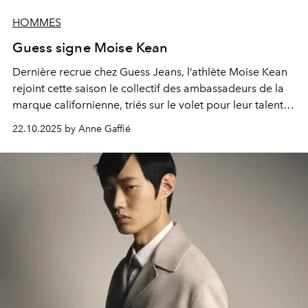
HOMMES
Guess signe Moise Kean
Dernière
recrue
chez Guess Jeans,
l’athlète
Moise Kean
rejoint cette saison
le collectif des
ambassadeurs
de la
marque californienne,
triés sur le volet
pour leur talent
dans les univers du
sport
, de la
mode
et de la
musique
.
22.10.2025 by Anne Gaffié