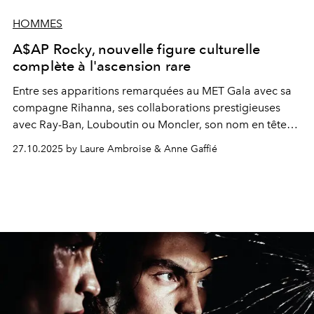
HOMMES
A$AP Rocky, nouvelle figure culturelle
complète à l'ascension rare
Entre ses apparitions remarquées au MET Gala avec sa
compagne Rihanna, ses collaborations prestigieuses
avec Ray-Ban, Louboutin ou Moncler, son nom en tête
d'affiche au côté de Denzel Washington dans le dernier
27.10.2025 by Laure Ambroise & Anne Gaffié
Spike Lee, les créations audacieuses de sa marque
AWGE et la sortie imminente de
Don't Be Dump
, A$AP
Rocky dépasse le simple statut d'icône pour s'imposer
comme un véritable phénomène mondial.