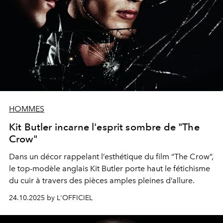
HOMMES
Kit Butler incarne l'esprit sombre de "The
Crow"
Da
ns
u
n
déco
r
r
a
p
p
e
l
an
t
l’esthétique
du film “The Crow”,
le
top-modèle
anglais Kit Butler porte haut le
fétichisme
du cuir
à travers des
pièces amples
pleines d’allure.
24.10.2025 by L'OFFICIEL