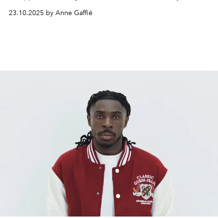
homme à suivre de la Fashion Week parisienne. Éduqué
23.10.2025 by Anne Gaffié
à la rigueur de la danse classique puis au génie de la
création mode, Alain Paul fait preuve d’une
force
tranquille
à rebours de son époque.