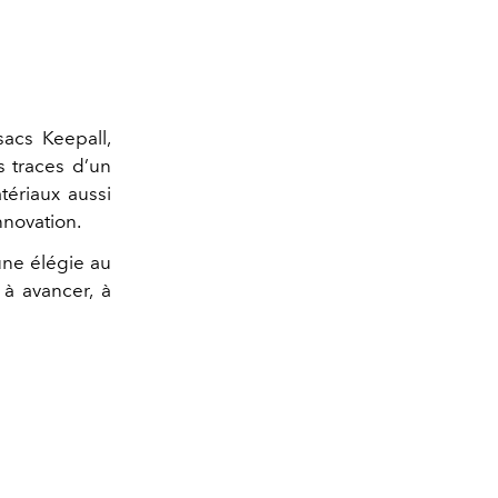
sacs Keepall,
 traces d’un
tériaux aussi
nnovation.
une élégie au
 à avancer, à