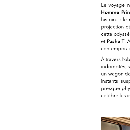
Le voyage n
Homme Prin
histoire : 
projection e
cette odyssé
et
Pusha T
, 
contemporai
À travers l’o
indomptés, si
un wagon de 
instants sus
presque phys
célèbre les 