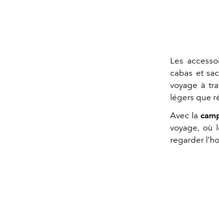
Les accessoi
cabas et sa
voyage à tra
légers que ré
Avec la
camp
voyage, où l
regarder l’ho