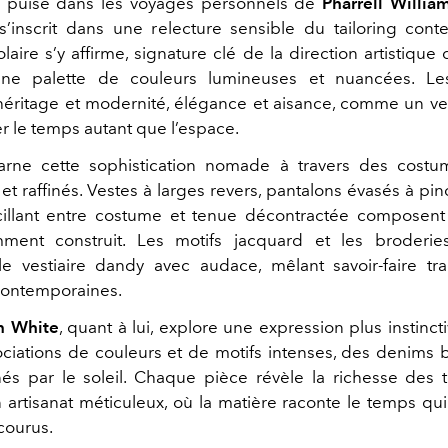
on puise dans les voyages personnels de
Pharrell Willia
’inscrit dans une relecture sensible du tailoring con
aire s’y affirme, signature clé de la direction artistique 
ne palette de couleurs lumineuses et nuancées. Les
éritage et modernité, élégance et aisance, comme un ve
er le temps autant que l’espace.
rne cette sophistication nomade à travers des costum
et raffinés. Vestes à larges revers, pantalons évasés à pi
cillant entre costume et tenue décontractée composent
mment construit. Les motifs jacquard et les broderi
le vestiaire dandy avec audace, mêlant savoir-faire tra
contemporaines.
n White
, quant à lui, explore une expression plus instinctiv
ciations de couleurs et de motifs intenses, des denims 
nés par le soleil. Chaque pièce révèle la richesse des t
un artisanat méticuleux, où la matière raconte le temps qui
courus.