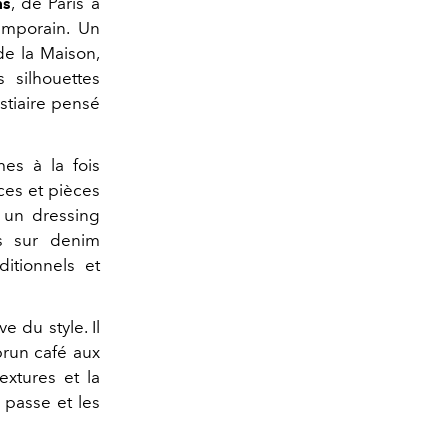
ms
, de Paris à
temporain. Un
de la Maison,
 silhouettes
stiaire pensé
es à la fois
nces et pièces
 un dressing
es sur denim
ditionnels et
e du style. Il
brun café aux
extures et la
 passe et les