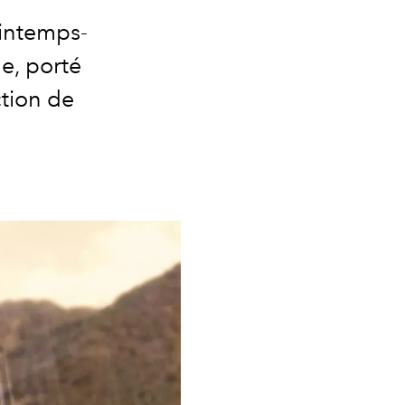
intemps-
e, porté
ction de