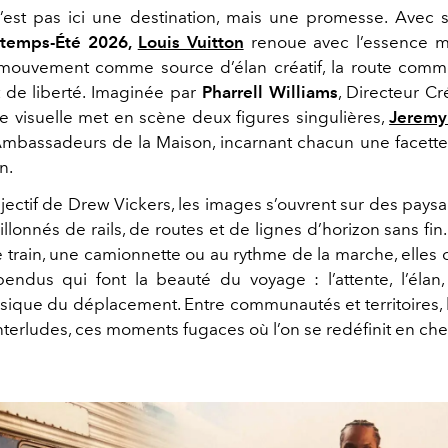
’est pas ici une destination, mais une promesse. Avec
temps-Été 2026,
Louis Vuitton
renoue avec l’essence 
le mouvement comme source d’élan créatif, la route com
t de liberté. Imaginée par
Pharrell Williams
, Directeur C
e visuelle met en scène deux figures singulières,
Jeremy
Ambassadeurs de la Maison, incarnant chacun une facett
n.
bjectif de Drew Vickers, les images s’ouvrent sur des pays
llonnés de rails, de routes et de lignes d’horizon sans fi
train, une camionnette ou au rythme de la marche, elles 
pendus qui font la beauté du voyage : l’attente, l’élan,
ique du déplacement. Entre communautés et territoires
interludes, ces moments fugaces où l’on se redéfinit en ch