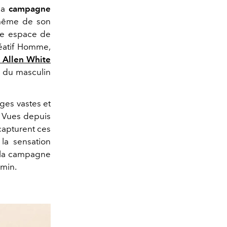
 sa
campagne
même de son
me espace de
réatif Homme,
 Allen White
e du masculin
ages vastes et
n. Vues depuis
capturent ces
 la sensation
, la campagne
emin.