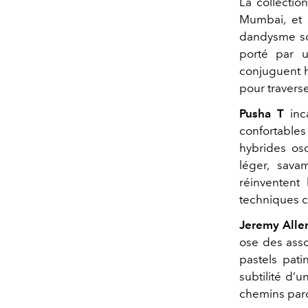
La collecti
Mumbai, et s
dandysme sol
porté par u
conjuguent h
pour travers
Pusha T
inca
confortables 
hybrides os
léger, sava
réinventent 
techniques 
Jeremy Alle
ose des asso
pastels pati
subtilité d’
chemins par