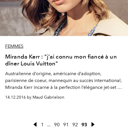
FEMMES
Miranda Kerr : "j'ai connu mon fiancé à un
dîner Louis Vuitton"
Australienne d’origine, américaine d’adoption,
parisienne de coeur, mannequin au succès international,
Miranda Kerr incarne à la perfection l’élégance jet-set de
la place Vendôme, où nous l’avons photographiée.
14.12.2016 by Maud Gabrielson
Retour sur l’ascension d’un top destiné à briller.
1
...
90
91
92
93