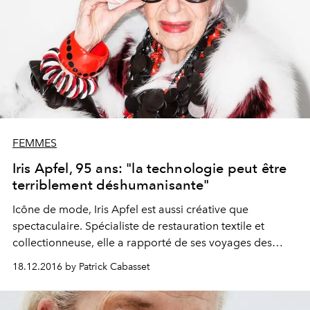
FEMMES
Iris Apfel, 95 ans: "la technologie peut être
terriblement déshumanisante"
Icône de mode, Iris Apfel est aussi créative que
spectaculaire. Spécialiste de restauration textile et
collectionneuse, elle a rapporté de ses voyages des
pièces rares qu’elle n’hésite jamais à afficher en ville.
18.12.2016 by Patrick Cabasset
Son dernier haut fait – une publicité pour Citroën – met
en avant sa propre philosophie : fuir les tendances et les
règles, tout miser sur le style. Sa popularité mondiale lui