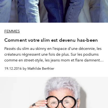
FEMMES
Comment votre slim est devenu has-been
Passés du slim au skinny en l’espace d’une décennie, les
créateurs régressent une fois de plus. Sur les podiums
comme en street-style, les jeans mom et flare damnent
le pion à l’éternel denim seconde peau. Sur Tik Tok, on
19.12.2016 by Mathilde Berthier
assiste même à un slim bashing. Et si certains designers
jouent pleinement le jeu de l’allure rétro, d’autres
s’attachent à révolutionner les jeans cultes des années
1970 et 1980. Sonnerons-nous définitivement la fin du
slim ? La réponse ici.