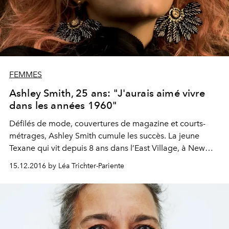
FEMMES
Ashley Smith, 25 ans: "J'aurais aimé vivre
dans les années 1960"
Défilés de mode, couvertures de magazine et courts-
métrages, Ashley Smith cumule les succès. La jeune
Texane qui vit depuis 8 ans dans l’East Village, à New
York, est douée d’une personnalité unique. Mannequin,
15.12.2016 by Léa Trichter-Pariente
férue de musique, elle mène depuis peu une carrière de
DJ et joue déjà dans de célèbres clubs new-yorkais. Son
dernier hobby ? La photographie.