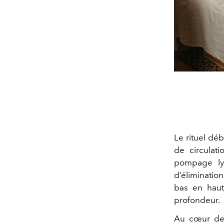
Le rituel dé
de circulati
pompage lym
d’éliminatio
bas en haut
profondeur.
Au cœur de c