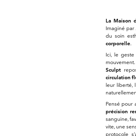
La Maison 
Imaginé par
du soin est
corporelle
.
Ici, le gest
mouvement. 
Sculpt
repos
circulation f
leur liberté,
naturellemen
Pensé pour a
précision r
sanguine, fav
vite, une sen
protocole s