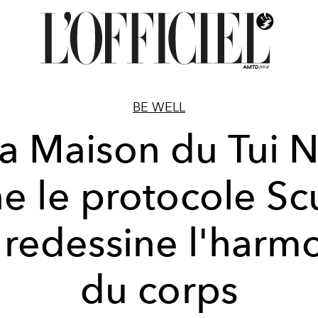
BE WELL
a Maison du Tui 
e le protocole Sc
 redessine l'harm
du corps