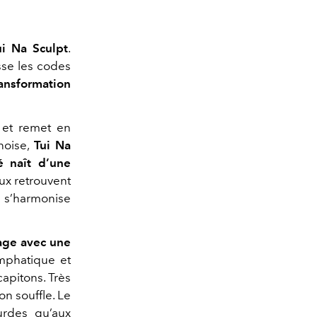
ui Na Sculpt
.
se les codes
ansformation
e et remet en
noise,
Tui Na
 naît d’une
ux retrouvent
te s’harmonise
ge avec une
ymphatique et
capitons. Très
on souffle. Le
urdes qu’aux