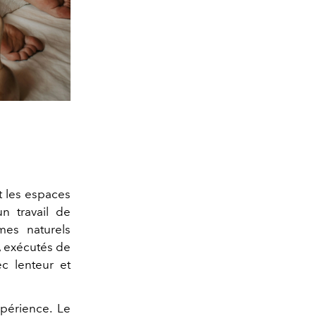
t les espaces
un travail de
mes naturels
, exécutés de
c lenteur et
xpérience. Le