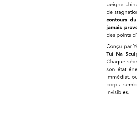
peigne chinoi
de stagnatio
contours du 
jamais provo
des points d’
Conçu par Yu
Tui Na Scul
Chaque séanc
son état én
immédiat, ou
corps sembl
invisibles.