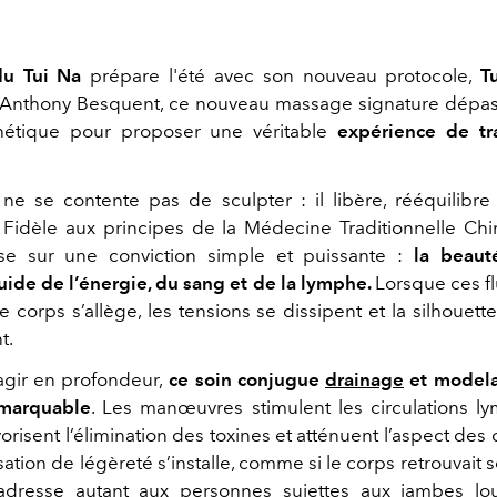
du Tui Na
prépare l'été avec son nouveau protocole,
T
 Anthony Besquent, ce nouveau massage signature dépas
hétique pour proposer une véritable
expérience de tr
e ne se contente pas de sculpter : il libère, rééquilibr
Fidèle aux principes de la Médecine Traditionnelle Chi
e sur une conviction simple et puissante :
la beauté
luide de l’énergie, du sang et de la lymphe.
Lorsque ces fl
 le corps s’allège, les tensions se dissipent et la silhouet
t.
gir en profondeur,
ce soin conjugue
drainage
et modela
emarquable
. Les manœuvres stimulent les circulations l
orisent l’élimination des toxines et atténuent l’aspect des 
sation de légèreté s’installe, comme si le corps retrouvait s
’adresse autant aux personnes sujettes aux jambes lo