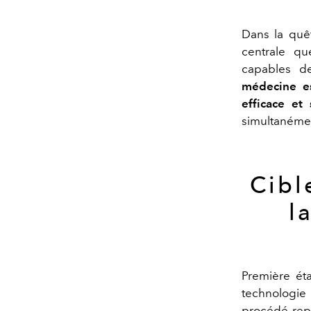
Dans la quê
centrale qu
capables de
médecine es
efficace et 
simultanément
Cibl
l
Première éta
technologi
procédé repo