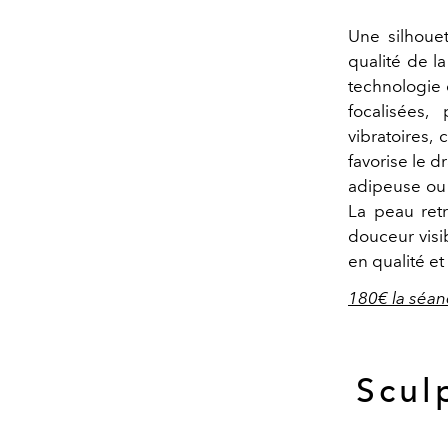
Une silhoue
qualité de l
technologie 
focalisées,
vibratoires, 
favorise le 
adipeuse ou 
La peau ret
douceur visi
en qualité e
180€ la séanc
Sculp