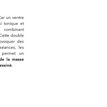
Car un ventre
si tonique et
 combinant
 Cette double
rovoquer des
séances, les
e permet un
 de la masse
dessiné
.