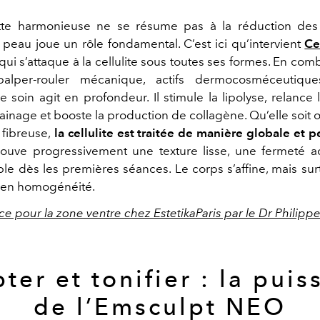
tte harmonieuse ne se résume pas à la réduction des
a peau joue un rôle fondamental. C’est ici qu’intervient
Ce
qui s’attaque à la cellulite sous toutes ses formes. En com
 palper-rouler mécanique, actifs dermocosméceutiq
ce soin agit en profondeur. Il stimule la lipolyse, relance l
drainage et booste la production de collagène. Qu’elle soi
fibreuse,
la cellulite est traitée de manière globale et 
rouve progressivement une texture lisse, une fermeté a
ble dès les premières séances. Le corps s’affine, mais surt
t en homogénéité.
e pour la zone ventre chez EstetikaParis par le Dr Philipp
ter et tonifier : la pui
de l’Emsculpt NEO