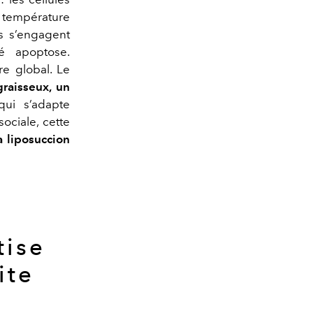
e température
is s’engagent
é apoptose.
re global. Le
graisseux, un
qui s’adapte
ociale, cette
a liposuccion
tise
ite