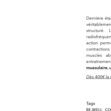
Dernière éta
véritablemen
structuré. L
radiofréquen
action perm
contraction
muscles ab
entraînement
musculaire, 
Dès 400€ la 
Tags
BE-WELL
CO