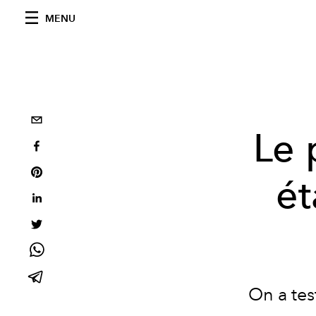
MENU
Le 
ét
On a tes