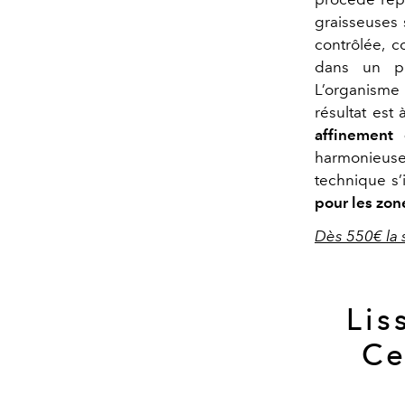
graisseuses 
contrôlée, c
dans un pr
L’organisme 
résultat est 
affinement 
harmonieusem
technique s
pour les zon
Dès 550€ la 
Lis
Ce