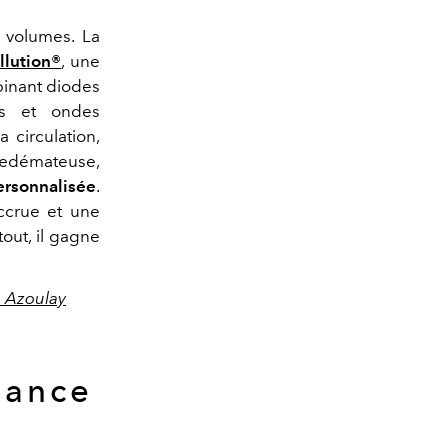
 volumes. La
llution®
, une
binant diodes
ues et ondes
a circulation,
t œdémateuse,
personnalisée
.
ccrue et une
out, il gagne
e Azoulay
ssance