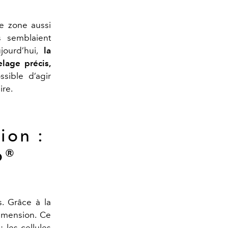
e zone aussi
s semblaient
jourd’hui,
la
lage précis,
ssible d’agir
ire.
ion :
o®
s. Grâce à la
imension. Ce
 les cellules