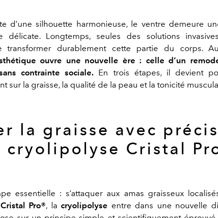
te d’une silhouette harmonieuse, le ventre demeure un
e délicate. Longtemps, seules des solutions invasive
 transformer durablement cette partie du corps. Au
thétique ouvre une nouvelle ère : celle d’un remode
sans contrainte sociale.
En trois étapes, il devient po
 sur la graisse, la qualité de la peau et la tonicité muscula
er la graisse avec précis
a cryolipolyse Cristal Pr
pe essentielle : s’attaquer aux amas graisseux localisé
e
Cristal Pro®
, la
cryolipolyse
entre dans une nouvelle d
se sur un principe simple et scientifiquement éprouvé :