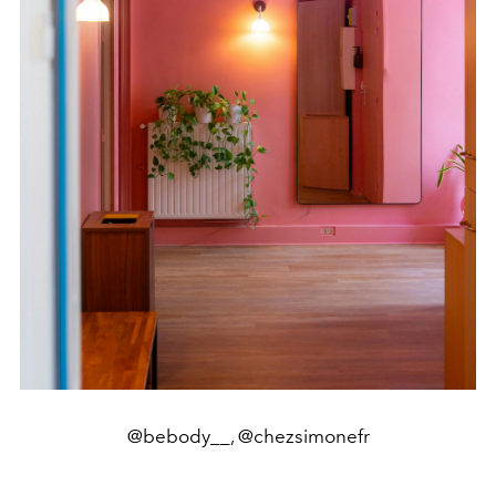
@bebody__, @chezsimonefr