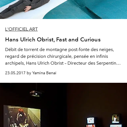
L'OFFICIEL ART
Hans Ulrich Obrist, Fast and Curious
Débit de torrent de montagne post-fonte des neiges,
regard de précision chirurgicale, pensée en infinis
archipels, Hans Ulrich Obrist – Directeur des Serpentine
Galleries de Londres et commissaire d’ampleur –
23.05.2017 by Yamina Benaï
rassemble en une seule unité de production, lui-même,
les capacités, et sans doute les désirs, de plusieurs.
Portrait d’un honnête homme impatient.