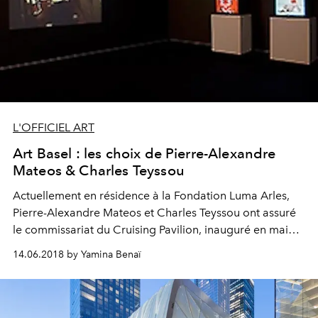
L'OFFICIEL ART
Art Basel : les choix de Pierre-Alexandre
Mateos & Charles Teyssou
Actuellement en résidence à la Fondation Luma Arles,
Pierre-Alexandre Mateos et Charles Teyssou ont assuré
le commissariat du Cruising Pavilion, inauguré en mai
dernier dans le cadre de la 16e Biennale d’Architecture
14.06.2018 by Yamina Benaï
de Venise, et mettent une touche finale à une exposition
dont l’ouverture prochaine est prévue au centre d’art
Converso à Milan. Pour L’Officiel Art, ils ont arpenté Art
Basel et les lieux d’art de la ville, ils nous livrent leurs