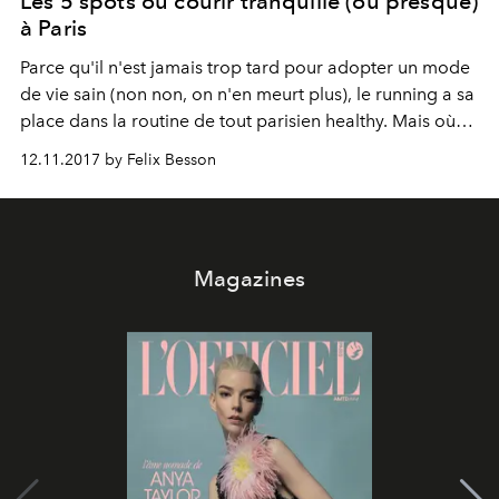
Les 5 spots où courir tranquille (ou presque)
à Paris
Parce qu'il n'est jamais trop tard pour adopter un mode
de vie sain (non non, on n'en meurt plus), le running a sa
place dans la routine de tout parisien healthy. Mais où
concurrencer Usain Bolt sans pots d'échappement en
12.11.2017 by Felix Besson
pleine figure ? La réponse en 5 points.
Magazines