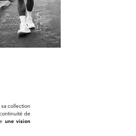
 sa collection
continuité de
ne
une vision