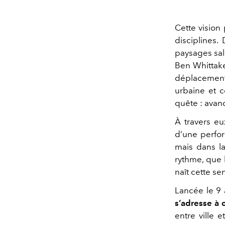
Cette vision
disciplines
paysages sal
Ben Whittake
déplacement
urbaine et 
quête : avanc
À travers eux
d’une perfo
mais dans la
rythme, que 
naît cette se
Lancée le 9 
s’adresse à c
entre ville 