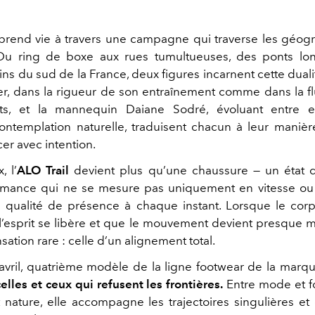
 prend vie à travers une campagne qui traverse les géogr
. Du ring de boxe aux rues tumultueuses, des ponts lo
ins du sud de la France, deux figures incarnent cette duali
r, dans la rigueur de son entraînement comme dans la fl
s, et la mannequin Daiane Sodré, évoluant entre e
contemplation naturelle, traduisent chacun à leur mani
er avec intention.
, l’
ALO Trail
devient plus qu’une chaussure — un état d’
rmance qui ne se mesure pas uniquement en vitesse ou 
 qualité de présence à chaque instant. Lorsque le cor
l’esprit se libère et que le mouvement devient presque méd
nsation rare : celle d’un alignement total.
avril, quatrième modèle de la ligne footwear de la marque
elles et ceux qui refusent les frontières.
Entre mode et fo
et nature, elle accompagne les trajectoires singulières e