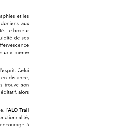
aphies et les
ndoniens aux
té. Le boxeur
uidité de ses
ffervescence
ère une même
esprit. Celui
en distance,
ps trouve son
itatif, alors
, l’
ALO Trail
nctionnalité,
t encourage à