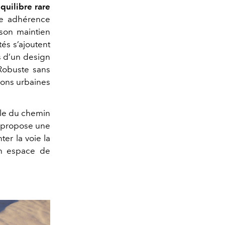
quilibre rare
te adhérence
 son maintien
tés s’ajoutent
es d’un design
Robuste sans
tions urbaines
lle du chemin
propose une
er la voie la
un espace de