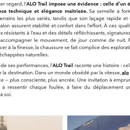
r regard, l’
ALO Trail impose une évidence : celle d’un é
nce technique et élégance maîtrisée.
Sa semelle à for
errains les plus variés, tandis que son laçage rapide et
alon assurent stabilité et confort dans l’effort. À ces quali
 résistants à l’eau et des détails réfléchissants, signatur
accompagner le mouvement, de jour comme de nuit. 
er à la finesse, la chaussure se fait complice des explora
chappées naturelles.
 de ses performances, l’
ALO Trail
raconte une histoire : ce
e la destination. Dans un monde obsédé par la vitesse,
alo
e — plus consciente, plus ancrée. Une invitation à emprunt
, à ressentir chaque foulée, à faire du déplacement 
à soi.