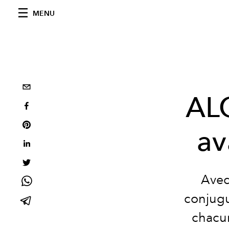
MENU
ALO
av
Avec
conjugue
chacun