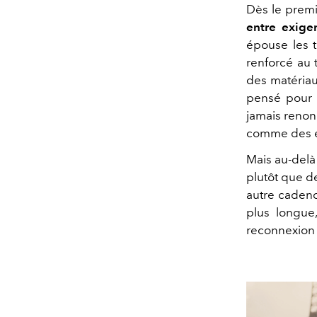
Dès le premie
entre exige
épouse les t
renforcé au t
des matériaux
pensé pour 
jamais renonc
comme des é
Mais au-delà
plutôt que d
autre cadenc
plus longue
reconnexion 