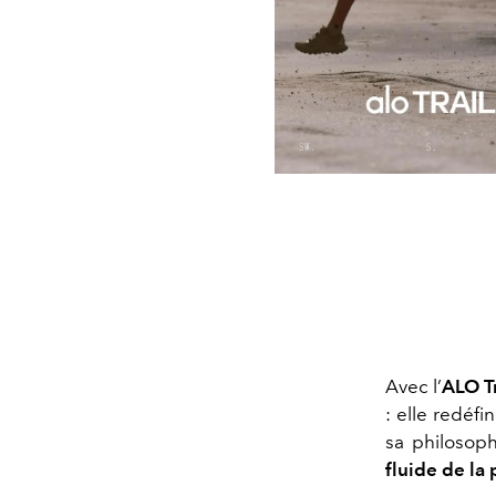
Avec l’
ALO Tr
: elle redéf
sa philosoph
fluide de la 