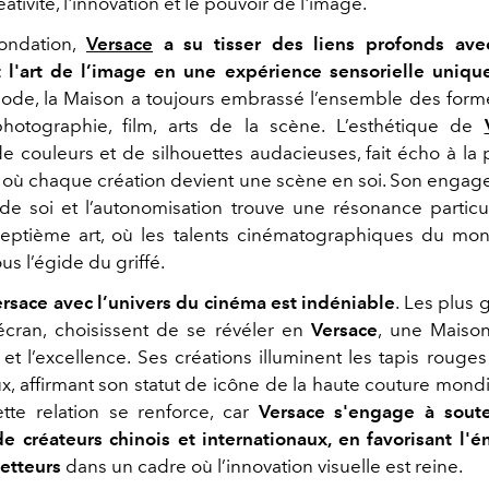
éativité, l'innovation et le pouvoir de l'image.
ondation,
Versace
a su tisser des liens profonds ave
t l'art de l’image en une expérience sensorielle uniqu
 mode, la Maison a toujours embrassé l’ensemble des forme
 photographie, film, arts de la scène. L’esthétique de
 couleurs et de silhouettes audacieuses, fait écho à la
 où chaque création devient une scène en soi. Son enga
 de soi et l’autonomisation trouve une résonance particu
ptième art, où les talents cinématographiques du mon
us l’égide du griffé.
ersace avec l’univers du cinéma est indéniable
. Les plus 
écran, choisissent de se révéler en
Versace
, une Maison
é et l’excellence. Ses créations illuminent les tapis rouges
ux, affirmant son statut de icône de la haute couture mond
ette relation se renforce, car
Versace s'engage à soute
e créateurs chinois et internationaux, en favorisant l
etteurs
dans un cadre où l’innovation visuelle est reine.