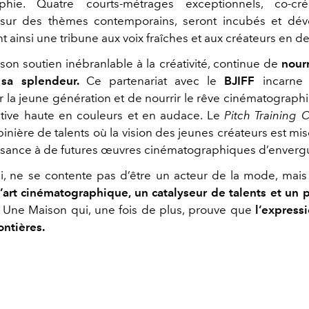
aphie. Quatre courts-métrages exceptionnels, co-cr
s sur des thèmes contemporains, seront incubés et dévo
rant ainsi une tribune aux voix fraîches et aux créateurs en de
 son soutien inébranlable à la créativité, continue de
nourr
 sa splendeur.
Ce partenariat avec le
BJIFF
incarne 
 la jeune génération et de nourrir le rêve cinématographi
tive haute en couleurs et en audace. Le
Pitch Training
inière de talents où la vision des jeunes créateurs est mi
sance à de futures œuvres cinématographiques d’enverg
nsi, ne se contente pas d’être un acteur de la mode, mai
art cinématographique, un catalyseur de talents et un 
.
Une Maison qui, une fois de plus, prouve que
l’expressi
ontières.