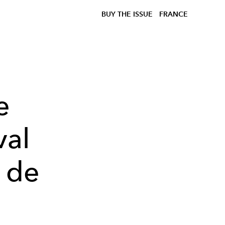
BUY THE ISSUE
FRANCE
e
val
m de