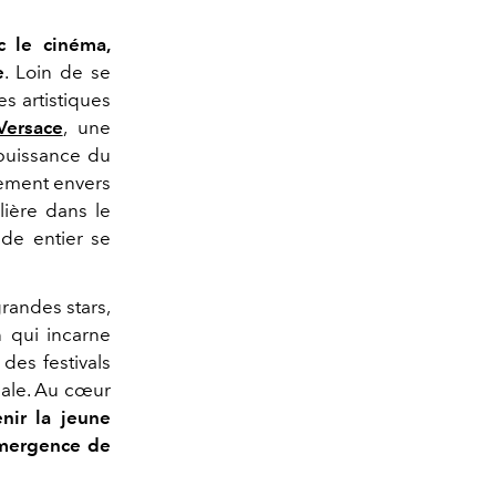
c le cinéma,
e
. Loin de se
s artistiques
Versace
, une
 puissance du
gement envers
lière dans le
de entier se
grandes stars,
 qui incarne
 des festivals
iale. Au cœur
nir la jeune
'émergence de