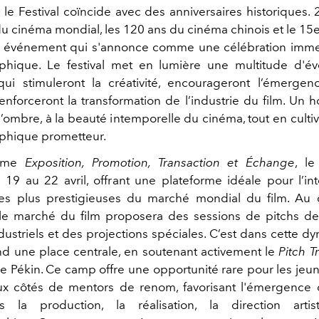
 le Festival coïncide avec des anniversaires historiques
du cinéma mondial, les 120 ans du cinéma chinois et le 15e
n événement qui s'annonce comme une célébration immers
phique. Le festival met en lumière une multitude d'é
s qui stimuleront la créativité, encourageront l’émerge
enforceront la transformation de l’industrie du film. Un
l’ombre, à la beauté intemporelle du cinéma, tout en culti
phique prometteur.
ème
Exposition, Promotion, Transaction et Échange
, l
 19 au 22 avril, offrant une plateforme idéale pour l’in
les plus prestigieuses du marché mondial du film. Au
le marché du film proposera des sessions de pitchs de 
dustriels et des projections spéciales. C’est dans cette 
d une place centrale, en soutenant activement le
Pitch 
 Pékin. Ce camp offre une opportunité rare pour les jeun
ux côtés de mentors de renom, favorisant l'émergence
s la production, la réalisation, la direction arti