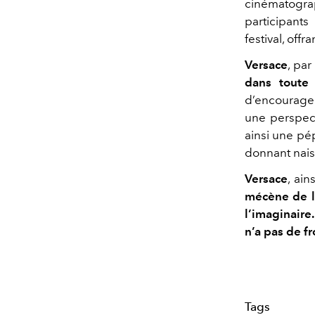
cinématogr
participant
festival, off
Versace
, par
dans toute
d’encourager
une perspec
ainsi une pép
donnant nais
Versace
, ai
mécène de l’
l’imaginaire
n’a pas de fr
Tags