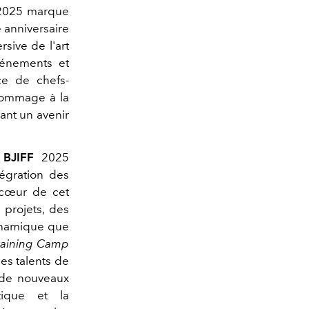
. 2025 marque
 anniversaire
ive de l'art
vénements et
nce de chefs-
 hommage à la
vant un avenir
e
BJIFF
2025
tégration des
 cœur de cet
projets, des
dynamique que
Training Camp
es talents de
 de nouveaux
stique et la