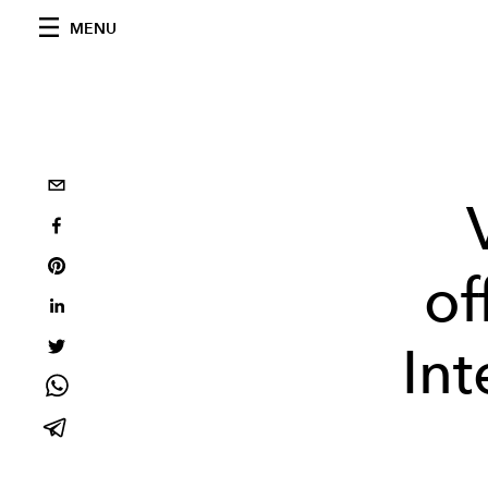
MENU
of
Int