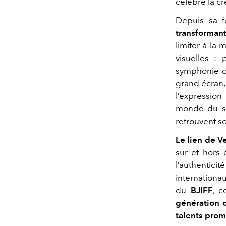
célèbre la cr
Depuis sa f
transforman
limiter à la
visuelles :
symphonie de
grand écran,
l’expression
monde du se
retrouvent so
Le lien de V
sur et hors 
l’authenticit
internationa
du
BJIFF
, c
génération d
talents prom