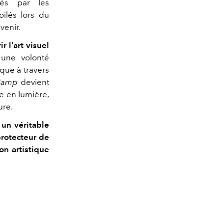
éés par les
ilés lors du
venir.
ir l’art visuel
une volonté
que à travers
 Camp
devient
se en lumière,
ure.
s
un véritable
protecteur de
on artistique