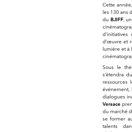
Cette année,
les 130 ans 
du
BJIFF
, u
cinématogra
d'initiative
d’œuvre et r
lumière et à 
cinématogra
Sous le th
s’étendra du
ressources 
événement, 
dialogues in
Versace
pren
du marché de
se former a
talents dan