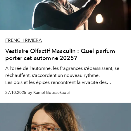
FRENCH RIVIERA
Vestiaire Olfactif Masculin : Quel parfum
porter cet automne 2025?
À l’orée de l’automne, les fragrances s’épaississent, se
réchauffent, s’accordent un nouveau rythme.
Les bois et les épices rencontrent la vivacité des
agrumes dans un dialogue de contrastes raffinés, entre
27.10.2025 by Kamel Boussekaoui
ombre et clarté.
Une écriture olfactive qui affirme la personnalité autant
qu’elle la révèle.
Un vestiaire olfactif d’automne où chaque sillage devient