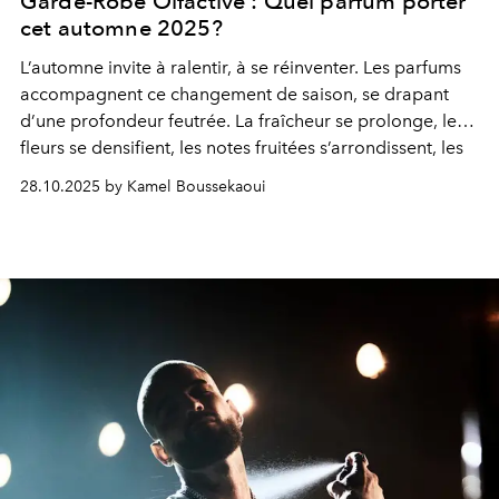
Garde-Robe Olfactive : Quel parfum porter
cet automne 2025?
L’automne invite à ralentir, à se réinventer. Les parfums
accompagnent ce changement de saison, se drapant
d’une profondeur feutrée. La fraîcheur se prolonge, les
fleurs se densifient, les notes fruitées s’arrondissent, les
bois se parent de velours. Dans cet équilibre subtil entre
28.10.2025 by Kamel Boussekaoui
force et douceur, la féminité s’affirme dans toutes ses
nuances. Chaque sillage devient un geste, une émotion,
une allure.
Une sélection pensée comme une garde-robe olfactive
d’automne, expression d’une personnalité.