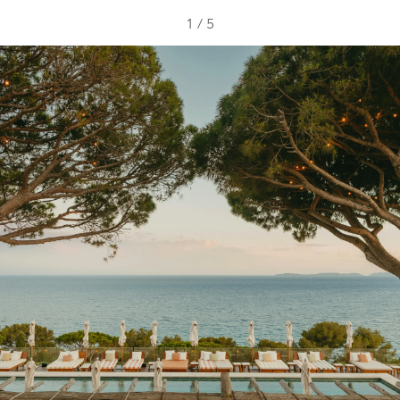
1
/
5