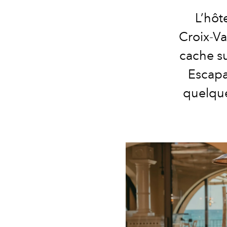
L’hôte
Croix-Va
cache su
Escapa
quelque