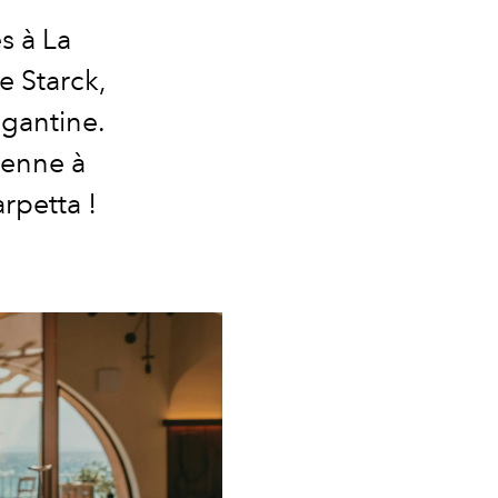
es à La
e Starck,
igantine.
ienne à
rpetta !