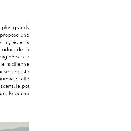
s plus grands
e propose une
es ingrédients
roduit, de la
imaginées sur
e sicilienne
qui se déguste
umac, vitello
serts, le pot
ient le péché