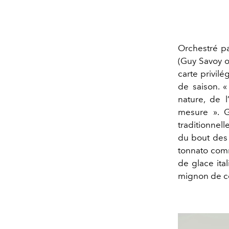
Orchestré pa
(Guy Savoy o
carte privilé
de saison. «
nature, de l
mesure ». G
traditionnell
du bout des 
tonnato comm
de glace ita
mignon de ce