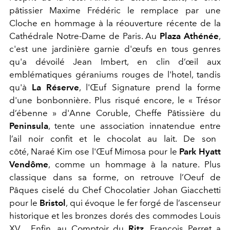
pâtissier Maxime Frédéric le remplace par une
Cloche en hommage
à la réouverture récente de la
Cathédrale Notre-Dame de Paris. Au
Plaza Athénée
,
c'est une jardinière garnie d'œufs en tous genres
qu'a dévoilé Jean Imbert, en clin d’œil aux
emblématiques géraniums rouges de l'hotel, tandis
qu'à
La Réserve
, l'Œuf Signature prend la forme
d'une bonbonnière. Plus risqué encore, le
« Trésor
d’ébenne » d'Anne Coruble, Cheffe Pâtissière du
Peninsula
, tente une association innatendue entre
l’ail noir confit et le chocolat au lait. De son
côté, Naraé Kim ose l'Œuf Mimosa pour le
Park Hyatt
Vendôme
, comme un hommage à la nature. Plus
classique dans sa forme, on retrouve
l’Oeuf de
Pâques ciselé du Chef Chocolatier Johan Giacchetti
pour le
Bristol
,
qui
évoque le fer forgé de l’ascenseur
historique et les bronzes dorés des commodes Louis
XV.
Enfin, au Comptoir du
Ritz
, François Perret a