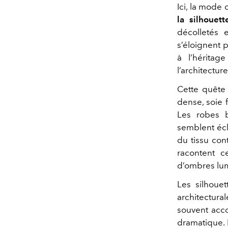
Ici, la mode
la silhouet
décolletés 
s’éloignent 
à l’hérita
l’architecture
Cette quête 
dense, soie f
Les robes b
semblent écl
du tissu co
racontent c
d’ombres lum
Les silhoue
architectura
souvent acco
dramatique. L