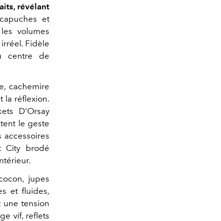
its, révélant
capuches et
 les volumes
rréel. Fidèle
au centre de
le, cachemire
 la réflexion.
kets D’Orsay
tent le geste
 accessoires
t City brodé
ntérieur.
cocon, jupes
s et fluides,
t une tension
e vif, reflets