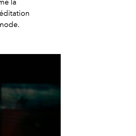
me la
éditation
 mode.