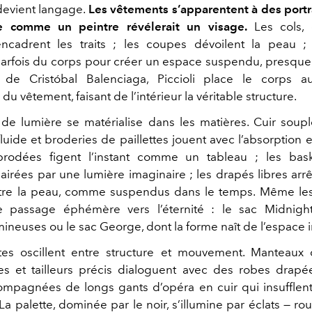
 devient langage.
Les vêtements s’apparentent à des portra
te comme un peintre révélerait un visage.
Les cols, 
encadrent les traits ; les coupes dévoilent la peau ;
parfois du corps pour créer un espace suspendu, presque i
ge de
Cristóbal Balenciaga
, Piccioli place le corps 
 du vêtement, faisant de l’intérieur la véritable structure.
de lumière se matérialise dans les matières. Cuir soup
luide et broderies de paillettes jouent avec l’absorption et
rodées figent l’instant comme un tableau ; les bas
airées par une lumière imaginaire ; les drapés libres arrê
ntre la peau, comme suspendus dans le temps. Même les
e passage éphémère vers l’éternité : le sac Midnigh
ineuses ou le sac George, dont la forme naît de l’espace i
ttes oscillent entre structure et mouvement. Manteaux 
les et tailleurs précis dialoguent avec des robes drapée
mpagnées de longs gants d’opéra en cuir qui insufflen
a palette, dominée par le noir, s’illumine par éclats — roug