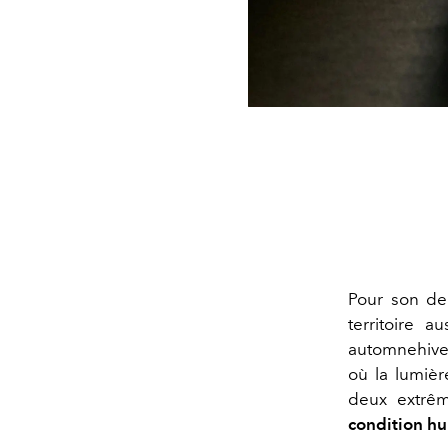
Pour son de
territoire 
automnehiver
où la lumiè
deux extrêm
condition hum