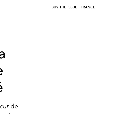
BUY THE ISSUE
FRANCE
a
e
é
cur
de