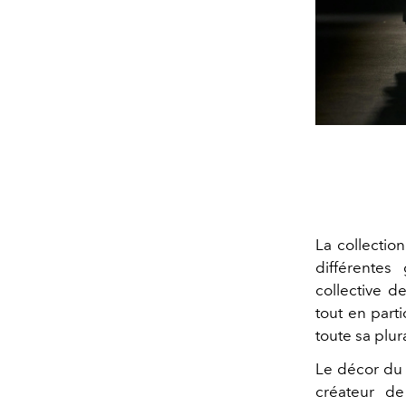
La collecti
différentes
collective d
tout en part
toute sa plura
Le décor du 
créateur d