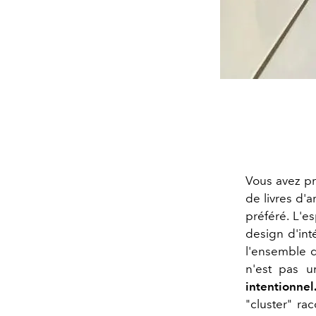
Vous avez p
de livres d'a
préféré. L'e
design d'int
l'ensemble 
n'est pas u
intentionnel
"cluster" ra