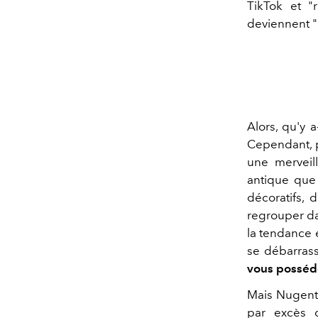
TikTok et 
deviennent "
Alors, qu'y 
Cependant, p
une merveil
antique que
décoratifs, 
regrouper dan
la tendance 
se débarras
vous posséd
Mais Nugent 
par excès