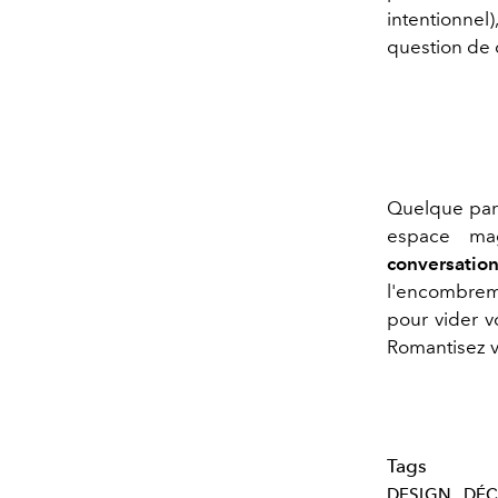
intentionnel)
question de c
Quelque part
espace ma
conversatio
l'encombrem
pour vider v
Romantisez vo
Tags
DESIGN
DÉC