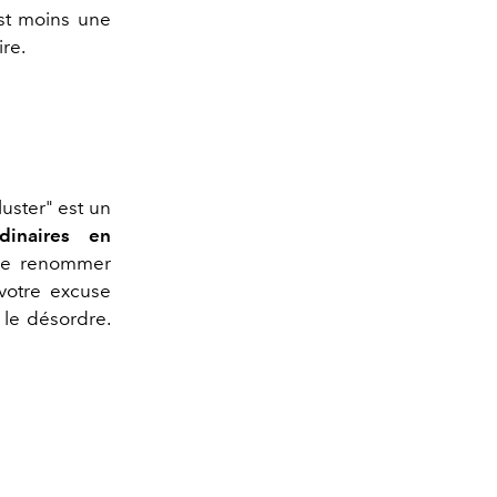
t moins une
ire.
uster" est un
dinaires en
t de renommer
votre excuse
 le désordre.