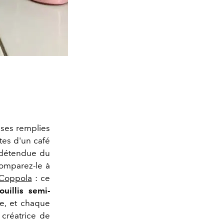
ses remplies
tes d'un café
e détendue du
omparez-le à
 Coppola
: ce
fouillis semi-
e, et chaque
 créatrice de