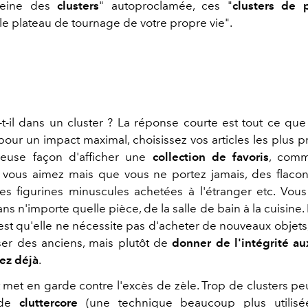
"reine des
clusters
" autoproclamée, ces "
clusters de p
le plateau de tournage de votre propre vie".
a-t-il dans un cluster ? La réponse courte est tout ce que
our un impact maximal, choisissez vos articles les plus pr
leuse façon d'afficher une
collection de favoris
, comm
 vous aimez mais que vous ne portez jamais, des flaco
des figurines minuscules achetées à l'étranger etc. Vou
s n'importe quelle pièce, de la salle de bain à la cuisine
est qu'elle ne nécessite pas d'acheter de nouveaux objet
ser des anciens, mais plutôt de
donner de l'intégrité a
ez déjà
.
met en garde contre l'excès de zèle. Trop de clusters p
 de
cluttercore
(une technique beaucoup plus utilisée