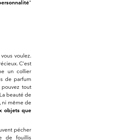
ersonnalité
"
 vous voulez.
écieux. C'est
e un collier
ns de parfum
s pouvez tout
. La beauté de
s, ni même de
ux objets que
euvent pécher
 de fouillis