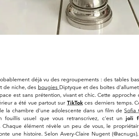
robablement déjà vu des regroupements : des tables bas
rt de niche, des
bougies
Diptyque et des boîtes d'allumet
space est sans prétention, vivant et chic. Cette approch
érieur a été vue partout sur
TikTok
ces derniers temps. C
de la chambre d'une adolescente dans un film de
Sofia
n
fouillis usuel
que vous retranscrivez,
c'est
un
joli 
.
Chaque élément révèle un peu de vous, le propriétair
conte une histoire. Selon Avery-Claire Nugent (@acnugs),