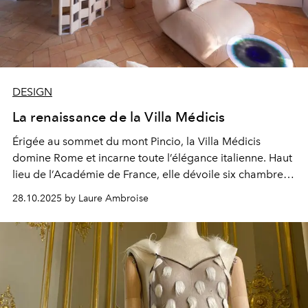
DESIGN
La renaissance de la Villa Médicis
Érigée au sommet du
mont Pincio,
la Villa Médicis
domine Rome et
incarne
toute l’élégance italienne. Haut
lieu de
l’Académie de France,
elle dévoile
six chambres
d’hôtes
où se mêlent patrimoine et
création
28.10.2025 by Laure Ambroise
contemporaine.
Son directeur,
Sam Stourdzé,
nous
raconte ce dialogue entre
histoire et modernité.