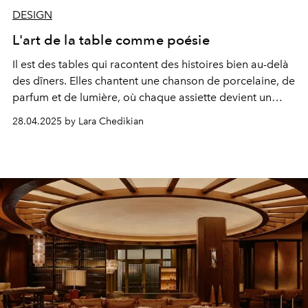
DESIGN
L'art de la table comme poésie
Il est des tables qui racontent des histoires bien au-delà
des dîners. Elles chantent une chanson de porcelaine, de
parfum et de lumière, où chaque assiette devient un
poème, chaque serviette une révérence. Et dans cet
28.04.2025 by Lara Chedikian
univers délicat et voluptueux, trois maisons s’unissent,
sans se ressembler, pour réenchanter l’instant du repas :
Tania Bulhões avec sa collaboration avec le Plaza
Athénée, Fragonard et Popolo.